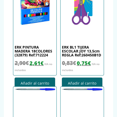
ERK PINTURA
ERK BL1 TIJERA
MADERA 18COLORES
ESCOLAR JOY 13,5cm
(32879) Ref:712224
REGLA Ref:260450B1D
El precio original era: 2,90€.
El precio actual es: 2,61€.
El precio original era: 0,83€.
El precio actual es
2,90
€
0,83
€
2,61
€
0,75
€
IVA no
IVA no
incluidos
incluidos
Añadir al carrito
Añadir al carrito