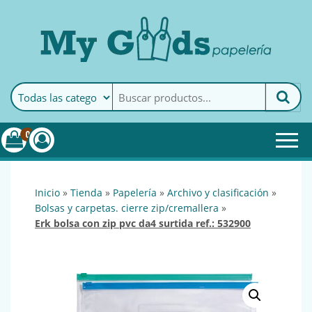
MyGoods · Papelería
My Goods es tu papelería
online de confianza. Podrás
encontrar todo lo necesario
0
para tu empresa.
inicio
»
tienda
»
papelería
»
archivo y clasificación
»
bolsas y carpetas. cierre zip/cremallera
»
erk bolsa con zip pvc da4 surtida ref.: 532900