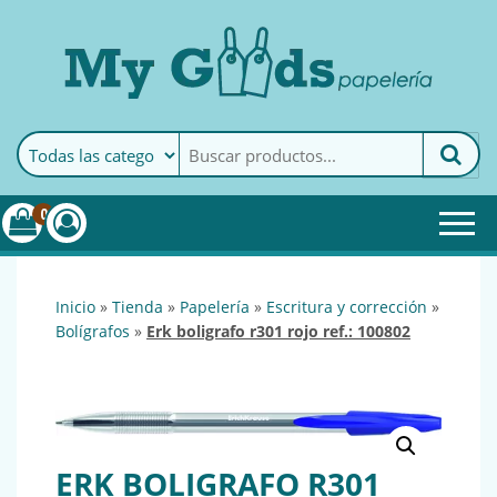
MyGoods · Papelería
My Goods es tu papelería
online de confianza. Podrás
encontrar todo lo necesario
0
para tu empresa.
inicio
»
tienda
»
papelería
»
escritura y corrección
»
bolígrafos
»
erk boligrafo r301 rojo ref.: 100802
ERK BOLIGRAFO R301