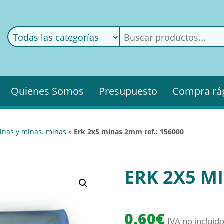
ods
ería
Quienes Somos
Presupuesto
Compra rá
minas y minas. minas
»
erk 2x5 minas 2mm ref.: 156000
ERK 2X5 MI
0,60
€
IVA no incluid