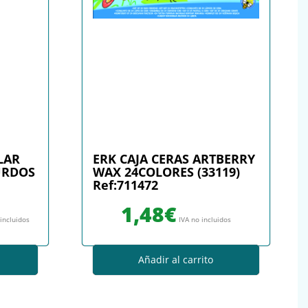
LAR
ERK CAJA CERAS ARTBERRY
URDOS
WAX 24COLORES (33119)
Ref:711472
: 0,85€.
io actual es: 0,77€.
1,48
€
 incluidos
IVA no incluidos
Añadir al carrito