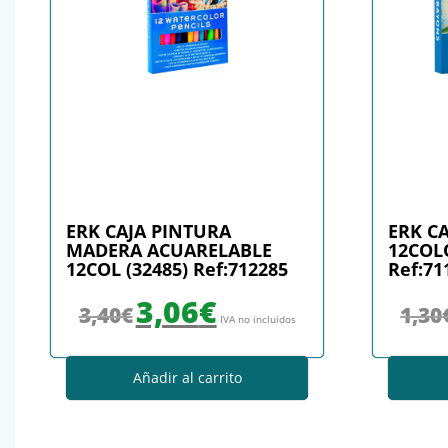
ERK CAJA PINTURA
ERK C
MADERA ACUARELABLE
12COLO
12COL (32485) Ref:712285
Ref:71
El precio original era: 3,40€.
El precio actual es: 3,06€.
3,06
€
3,40
€
1,30
IVA no incluidos
Añadir al carrito