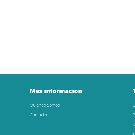
Más información
Quienes Somos
Contacto
P
S