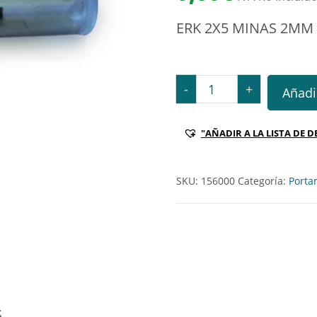
ERK 2X5 MINAS 2MM
ERK 2X5 MINAS 2MM Ref.
-
+
Añadir
"AÑADIR A LA LISTA DE D
SKU:
156000
Categoría:
Porta
.