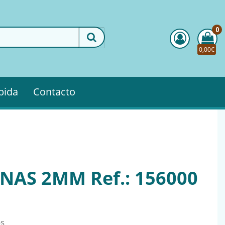
0
0,00€
pida
Contacto
NAS 2MM Ref.: 156000
os