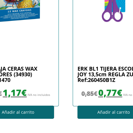
AJA CERAS WAX
ERK BL1 TIJERA ESCO
RES (34930)
JOY 13,5cm REGLA Z
1470
Ref:260450B1Z
El precio original era: 1,30€.
El precio actual es: 1,17€.
El precio original era
El prec
1,17
€
0,77
€
€
0,85
€
IVA no incluidos
IVA no
Añadir al carrito
Añadir al carrito