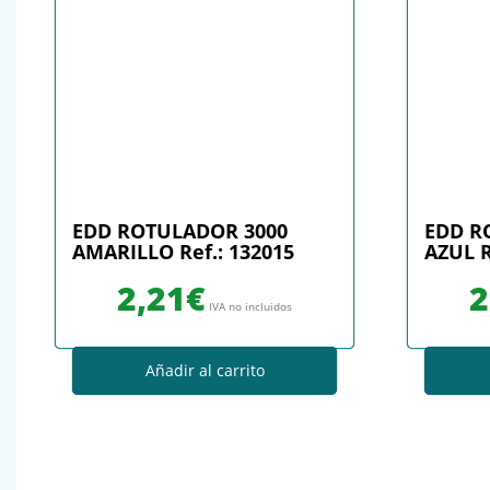
EDD ROTULADOR 3000
EDD R
AMARILLO Ref.: 132015
AZUL R
2,21
€
2
IVA no incluidos
Añadir al carrito