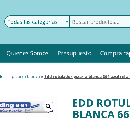
ods
ería
Quienes Somos
Presupuesto
Compra rá
adores. pizarra blanca
»
edd rotulador pizarra blanca 661 azul ref.:
EDD ROTU
BLANCA 661