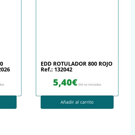
0
EDD ROTULADOR 800 ROJO
2026
Ref.: 132042
5,40
€
idos
IVA no incluidos
Añadir al carrito