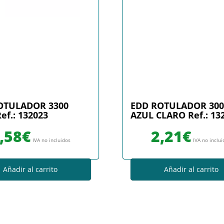
OTULADOR 3300
EDD ROTULADOR 300
ef.: 132023
AZUL CLARO Ref.: 13
,58
€
2,21
€
IVA no incluidos
IVA no inclu
Añadir al carrito
Añadir al carrito