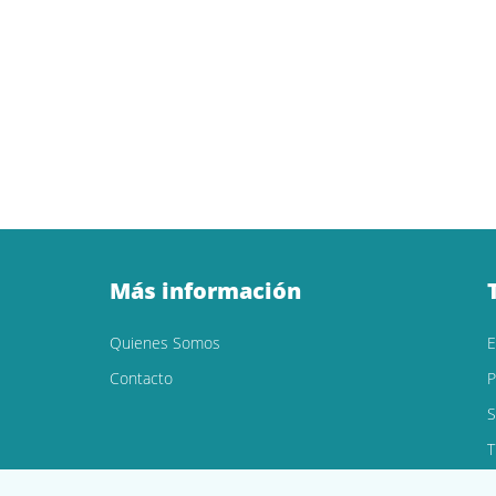
Más información
Quienes Somos
Contacto
P
S
T