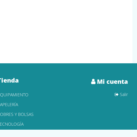
Tienda
Mi cuenta
Salir
EQUIPAMIENTO
APELERÍA
OBRES Y BOLSAS
TECNOLOGÍA
ONER Y CARTUCHOS