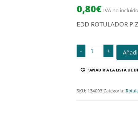
0,80
€
IVA no incluid
EDD ROTULADOR PIZ
EDD ROTULADOR PIZARRA 
-
+
Añadir
"AÑADIR A LA LISTA DE D
SKU:
134093
Categoría:
Rotul