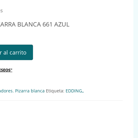
os
ARRA BLANCA 661 AZUL
BLANCA 661 AZUL Ref.: 134093 cantidad
 al carrito
ESEOS"
adores. Pizarra blanca
Etiqueta:
EDDING,,