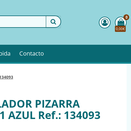
0
0,00€
pida
Contacto
 134093
LADOR PIZARRA
 AZUL Ref.: 134093