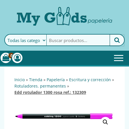
MyGoods · Papelería
My Goods es tu papelería
online de confianza. Podrás
encontrar todo lo necesario
0
para tu empresa.
inicio
»
tienda
»
papelería
»
escritura y corrección
»
rotuladores. permanentes
»
edd rotulador 1300 rosa ref.: 132309