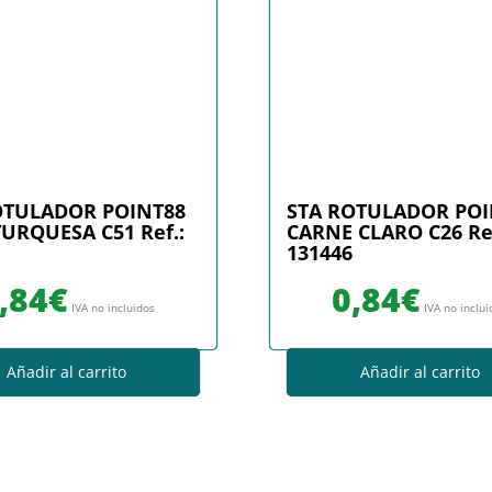
OTULADOR POINT88
STA ROTULADOR POI
URQUESA C51 Ref.:
CARNE CLARO C26 Ref
131446
,84
€
0,84
€
IVA no incluidos
IVA no inclu
Añadir al carrito
Añadir al carrito