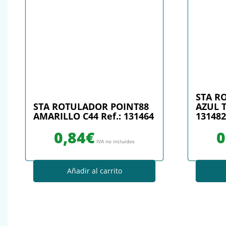
STA R
STA ROTULADOR POINT88
AZUL T
AMARILLO C44 Ref.: 131464
131482
0,84
€
0
IVA no incluidos
Añadir al carrito