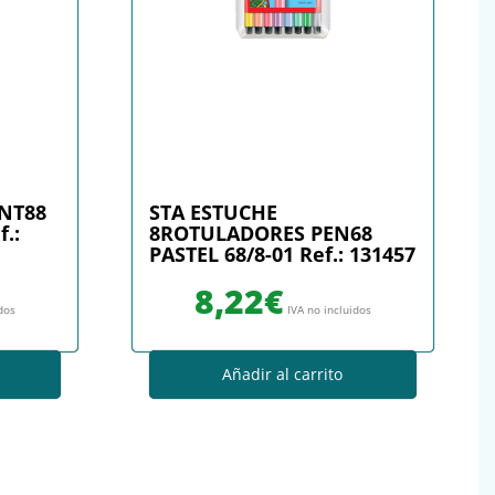
NT88
STA ESTUCHE
.:
8ROTULADORES PEN68
PASTEL 68/8-01 Ref.: 131457
8,22
€
idos
IVA no incluidos
Añadir al carrito