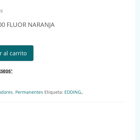
os
0 FLUOR NARANJA
UOR NARANJA Ref.: 132266 cantidad
 al carrito
ESEOS"
adores. Permanentes
Etiqueta:
EDDING,,