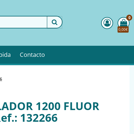
0
0,00€
pida
Contacto
66
LADOR 1200 FLUOR
f.: 132266