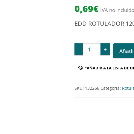
0,69
€
IVA no incluid
EDD ROTULADOR 120
EDD ROTULADOR 1200 FL
-
+
Añadir
"AÑADIR A LA LISTA DE D
SKU:
132266
Categoría:
Rotul