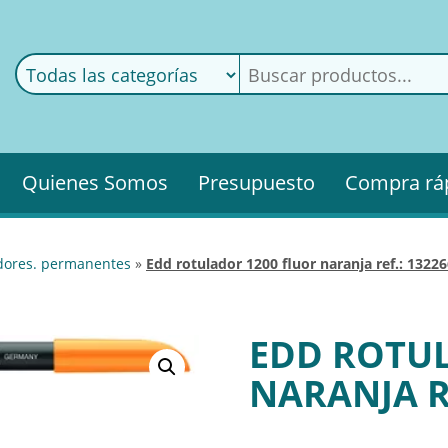
ods
ería
Quienes Somos
Presupuesto
Compra rá
adores. permanentes
»
edd rotulador 1200 fluor naranja ref.: 1322
EDD ROTU
NARANJA Re