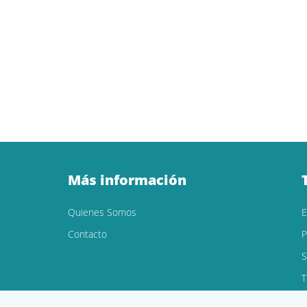
Más información
Quienes Somos
Contacto
P
S
T