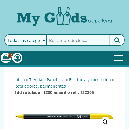
MyGoods · Papelería
My Goods es tu papelería
online de confianza. Podrás
encontrar todo lo necesario
0
para tu empresa.
inicio
»
tienda
»
papelería
»
escritura y corrección
»
rotuladores. permanentes
»
edd rotulador 1200 amarillo ref.: 132205