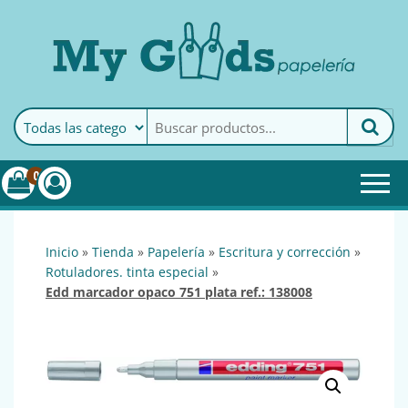
MyGoods · Papelería
My Goods es tu papelería
online de confianza. Podrás
encontrar todo lo necesario
0
para tu empresa.
inicio
»
tienda
»
papelería
»
escritura y corrección
»
rotuladores. tinta especial
»
edd marcador opaco 751 plata ref.: 138008