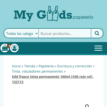
MyGoods · Papelería
My Goods es tu papelería
online de confianza. Podrás
encontrar todo lo necesario
0
para tu empresa.
inicio
»
tienda
»
papelería
»
escritura y corrección
»
tinta. rotuladores permanentes
»
edd frasco tinta permanente 100ml t100 rojo ref.:
132112