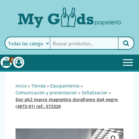
MyGoods · Papelería
My Goods es tu papelería
online de confianza. Podrás
encontrar todo lo necesario
0
para tu empresa.
inicio
»
tienda
»
equipamiento
»
comunicación y presentacion
»
señalizacion
»
dur pk2 marco magnetico duraframe da4 negro
(4872-01) ref.: 572320