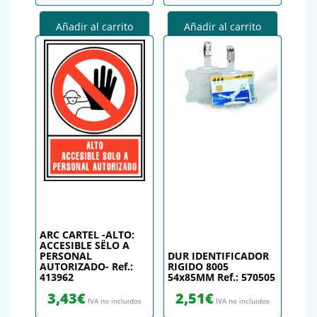
Añadir al carrito
Añadir al carrito
ARC CARTEL -ALTO:
ACCESIBLE SËLO A
PERSONAL
DUR IDENTIFICADOR
AUTORIZADO- Ref.:
RIGIDO 8005
413962
54x85MM Ref.: 570505
3,43
€
2,51
€
IVA no incluidos
IVA no incluidos