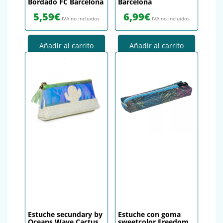
Bordado FC Barcelona
Barcelona
5,59
€
6,99
€
IVA no incluidos
IVA no incluidos
Añadir al carrito
Añadir al carrito
Estuche secundary by
Estuche con goma
Oceans Wave Cactus
sweetcolor Freedom