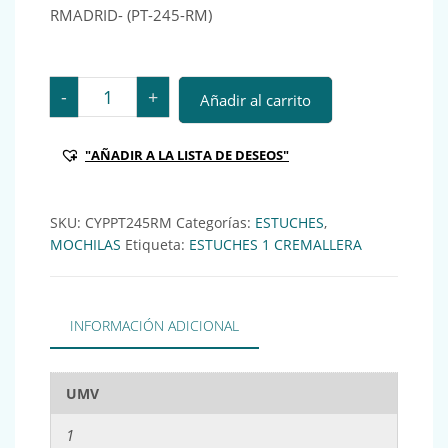
RMADRID- (PT-245-RM)
CYP PORTATODO CILINDRICO BORDADO -RMADRID- (PT
-
+
Añadir al carrito
"AÑADIR A LA LISTA DE DESEOS"
SKU:
CYPPT245RM
Categorías:
ESTUCHES
,
MOCHILAS
Etiqueta:
ESTUCHES 1 CREMALLERA
INFORMACIÓN ADICIONAL
UMV
1