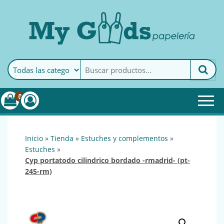
MyGoods · Papelería
My Goods es tu papelería
online de confianza. Podrás
encontrar todo lo necesario
0
para tu empresa.
inicio
»
tienda
»
estuches y complementos
»
estuches
»
cyp portatodo cilindrico bordado -rmadrid- (pt-
245-rm)