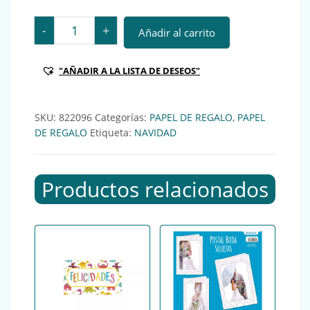
CLR ROLLO PAPEL REGALO 62CM NAVIDAD ***F-0644 
-
+
Añadir al carrito
"AÑADIR A LA LISTA DE DESEOS"
SKU:
822096
Categorías:
PAPEL DE REGALO
,
PAPEL
DE REGALO
Etiqueta:
NAVIDAD
Productos relacionados