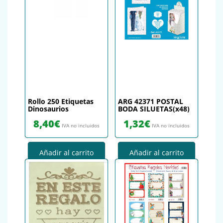
Rollo 250 Etiquetas
ARG 42371 POSTAL
Dinosaurios
BODA SILUETAS(x48)
8,40
€
1,32
€
IVA no incluidos
IVA no incluidos
Añadir al carrito
Añadir al carrito