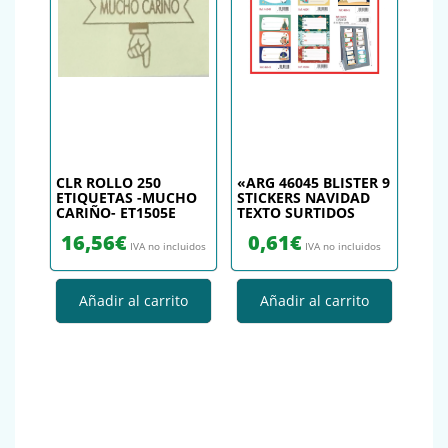
CLR ROLLO 250
«ARG 46045 BLISTER 9
ETIQUETAS -MUCHO
STICKERS NAVIDAD
CARIÑO- ET1505E
TEXTO SURTIDOS
16,56
€
0,61
€
IVA no incluidos
IVA no incluidos
Añadir al carrito
Añadir al carrito