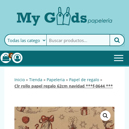
MyGoods · Papelería
My Goods es tu papelería
online de confianza. Podrás
encontrar todo lo necesario
0
para tu empresa.
inicio
»
tienda
»
papeleria
»
papel de regalo
»
clr rollo papel regalo 62cm navidad ***f-0644 ***