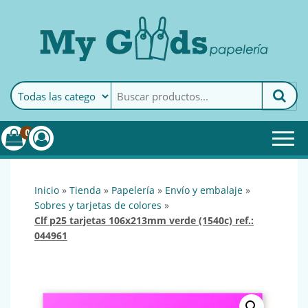
MyGoods · Papelería
My Goods es tu papelería
online de confianza. Podrás
encontrar todo lo necesario
0
para tu empresa.
inicio
»
tienda
»
papelería
»
envío y embalaje
»
sobres y tarjetas de colores
»
clf p25 tarjetas 106x213mm verde (1540c) ref.:
044961