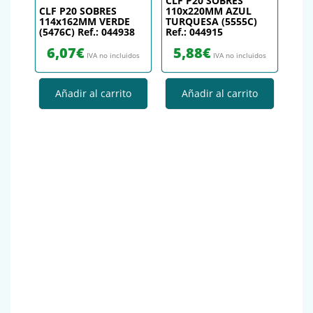
CLF P20 SOBRES
CLF P20 SOBRES
110x220MM AZUL
114x162MM VERDE
TURQUESA (5555C)
(5476C) Ref.: 044938
Ref.: 044915
6,07
€
5,88
€
IVA no incluidos
IVA no incluidos
Añadir al carrito
Añadir al carrito