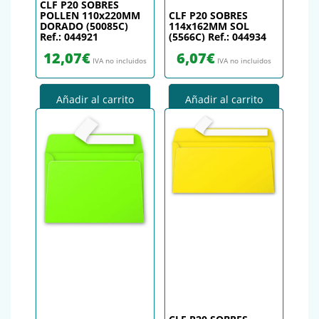
CLF P20 SOBRES
POLLEN 110x220MM
CLF P20 SOBRES
DORADO (50085C)
114x162MM SOL
Ref.: 044921
(5566C) Ref.: 044934
12,07
€
6,07
€
IVA no incluidos
IVA no incluidos
Añadir al carrito
Añadir al carrito