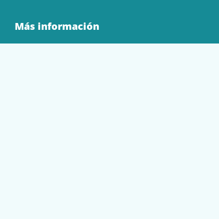
Más información
Quienes Somos
Contacto
Tienda
EQUIPAMIENTO
PAPELERÍA
SOBRES Y BOLSAS
TECNOLOGÍA
TONER Y CARTUCHOS