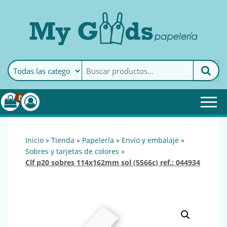
MyGoods · Papelería
My Goods es tu papelería
online de confianza. Podrás
encontrar todo lo necesario
0
para tu empresa.
inicio
»
tienda
»
papelería
»
envío y embalaje
»
sobres y tarjetas de colores
»
clf p20 sobres 114x162mm sol (5566c) ref.: 044934