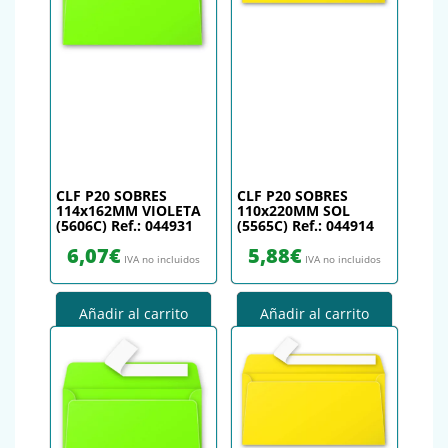
CLF P20 SOBRES
CLF P20 SOBRES
114x162MM VIOLETA
110x220MM SOL
(5606C) Ref.: 044931
(5565C) Ref.: 044914
6,07
€
5,88
€
IVA no incluidos
IVA no incluidos
Añadir al carrito
Añadir al carrito