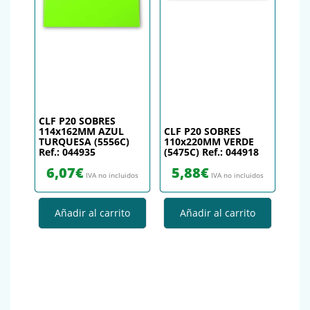
CLF P20 SOBRES
114x162MM AZUL
CLF P20 SOBRES
TURQUESA (5556C)
110x220MM VERDE
Ref.: 044935
(5475C) Ref.: 044918
6,07
€
5,88
€
IVA no incluidos
IVA no incluidos
Añadir al carrito
Añadir al carrito