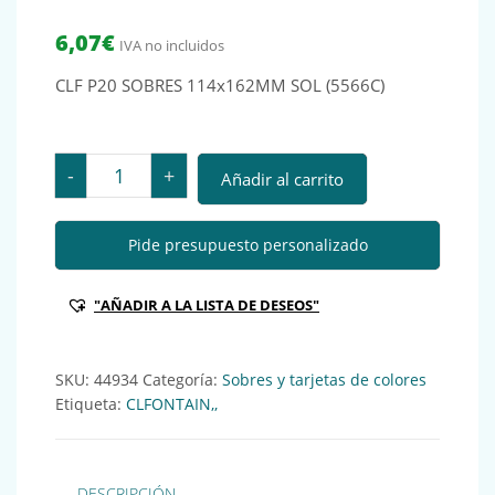
6,07
€
IVA no incluidos
CLF P20 SOBRES 114x162MM SOL (5566C)
CLF P20 SOBRES 114x162MM SOL (5566C) Ref.: 044934
-
+
Añadir al carrito
Pide presupuesto personalizado
"AÑADIR A LA LISTA DE DESEOS"
SKU:
44934
Categoría:
Sobres y tarjetas de colores
Etiqueta:
CLFONTAIN,,
DESCRIPCIÓN