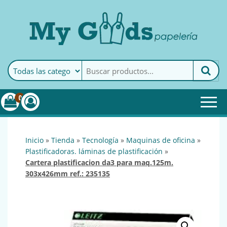
MyGoods · Papelería
My Goods es tu papelería
online de confianza. Podrás
encontrar todo lo necesario
0
para tu empresa.
inicio
»
tienda
»
tecnología
»
maquinas de oficina
»
plastificadoras. láminas de plastificación
»
cartera plastificacion da3 para maq.125m.
303x426mm ref.: 235135