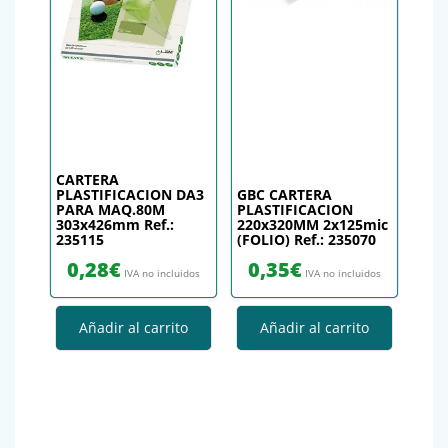
CARTERA
PLASTIFICACION DA3
GBC CARTERA
PARA MAQ.80M
PLASTIFICACION
303x426mm Ref.:
220x320MM 2x125mic
235115
(FOLIO) Ref.: 235070
0,28
€
0,35
€
IVA no incluidos
IVA no incluidos
Añadir al carrito
Añadir al carrito