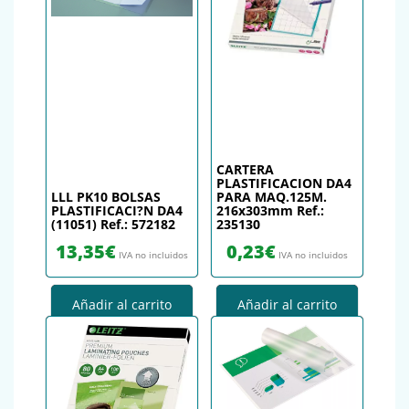
CARTERA
PLASTIFICACION DA4
LLL PK10 BOLSAS
PARA MAQ.125M.
PLASTIFICACI?N DA4
216x303mm Ref.:
(11051) Ref.: 572182
235130
13,35
€
0,23
€
IVA no incluidos
IVA no incluidos
Añadir al carrito
Añadir al carrito