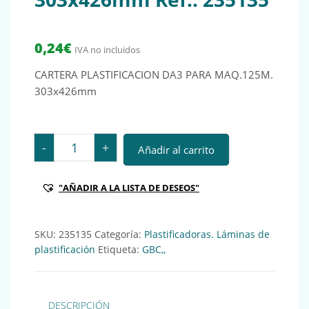
0,24
€
IVA no incluidos
CARTERA PLASTIFICACION DA3 PARA MAQ.125M.
303x426mm
CARTERA PLASTIFICACION DA3 PARA MAQ.125M. 303x
-
+
Añadir al carrito
"AÑADIR A LA LISTA DE DESEOS"
SKU:
235135
Categoría:
Plastificadoras. Láminas de
plastificación
Etiqueta:
GBC,,
DESCRIPCIÓN