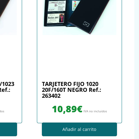
/1023
TARJETERO FIJO 1020
ef.:
20F/160T NEGRO Ref.:
263402
10,89
€
idos
IVA no incluidos
Añadir al carrito