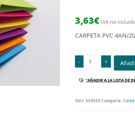
3,63
€
IVA no incluid
CARPETA PVC 4AN/2
CARPETA PVC 4AN/20MM 
-
+
Añadir
"AÑADIR A LA LISTA DE D
SKU:
533033
Categoría:
Carpet