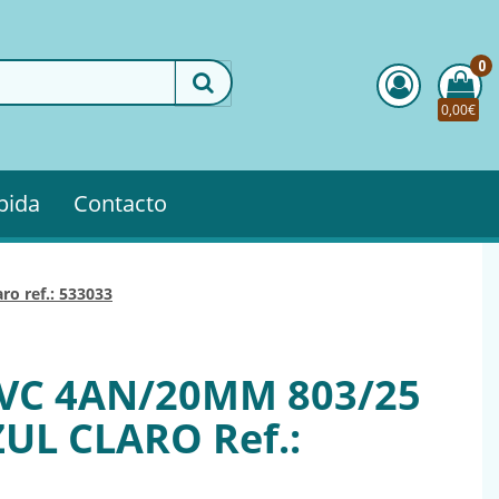
0
0,00€
pida
Contacto
ro ref.: 533033
VC 4AN/20MM 803/25
UL CLARO Ref.: