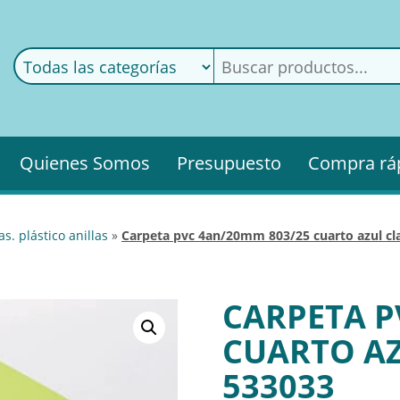
ods
ería
Quienes Somos
Presupuesto
Compra rá
as. plástico anillas
»
carpeta pvc 4an/20mm 803/25 cuarto azul cla
CARPETA P
CUARTO AZ
533033