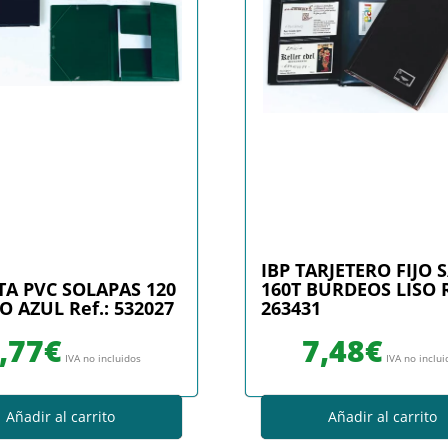
IBP TARJETERO FIJO S
TA PVC SOLAPAS 120
160T BURDEOS LISO R
 AZUL Ref.: 532027
263431
,77
€
7,48
€
IVA no incluidos
IVA no inclu
Añadir al carrito
Añadir al carrito