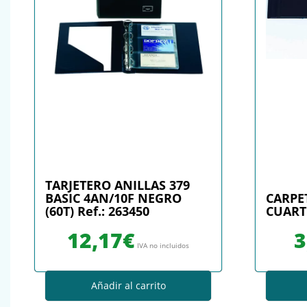
TARJETERO ANILLAS 379
BASIC 4AN/10F NEGRO
CARPE
(60T) Ref.: 263450
CUARTO
12,17
€
3
IVA no incluidos
Añadir al carrito