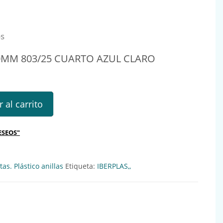
os
0MM 803/25 CUARTO AZUL CLARO
803/25 CUARTO AZUL CLARO Ref.: 533033 cantidad
 al carrito
ESEOS"
as. Plástico anillas
Etiqueta:
IBERPLAS,,