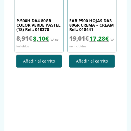
P.500H DA4 80GR
FAB P500 HOJAS DA3
COLOR VERDE PASTEL
80GR CREMA – CREAM
(18) Ref.: 018370
Ref.: 018441
El precio original era: 8,91€.
El precio actual es: 8,10€.
El precio original era: 19,
El precio actu
8,91
€
19,01
€
8,10
€
17,28
€
IVA no
IVA
incluidos
no incluidos
Añadir al carrito
Añadir al carrito