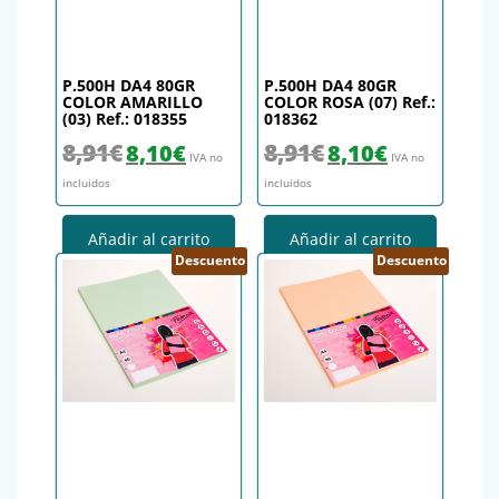
P.500H DA4 80GR
P.500H DA4 80GR
COLOR AMARILLO
COLOR ROSA (07) Ref.:
(03) Ref.: 018355
018362
El precio original era: 8,91€.
El precio actual es: 8,10€.
El precio original era: 8,91€.
El precio actual es
8,91
€
8,91
€
8,10
€
8,10
€
IVA no
IVA no
incluidos
incluidos
Añadir al carrito
Añadir al carrito
Descuento
Descuento