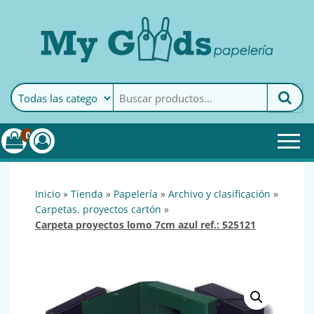
MyGoods · Papelería
My Goods es tu papelería
online de confianza. Podrás
encontrar todo lo necesario
0
para tu empresa.
inicio
»
tienda
»
papelería
»
archivo y clasificación
»
carpetas. proyectos cartón
»
carpeta proyectos lomo 7cm azul ref.: 525121