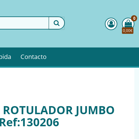
0
0,00€
pida
Contacto
A ROTULADOR JUMBO
Ref:130206