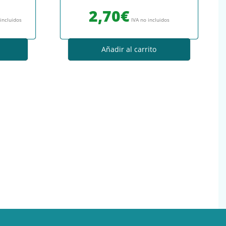
: 8,98€.
io actual es: 8,33€.
2,70
€
 incluidos
IVA no incluidos
Añadir al carrito