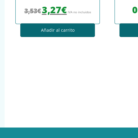
El precio original era: 3,53€.
El precio actual es: 3,27€.
3,27
€
0
3,53
€
IVA no incluidos
Añadir al carrito