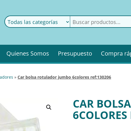
ods
ería
Quienes Somos
Presupuesto
Compra rá
uladores
»
car bolsa rotulador jumbo 6colores ref:130206
CAR BOLS
6COLORES 