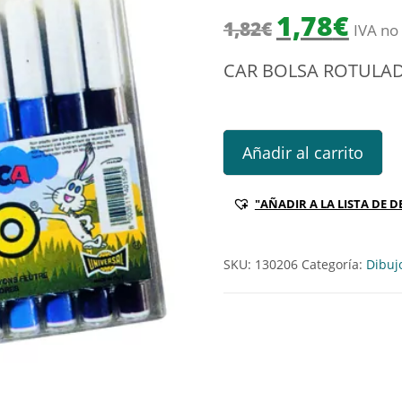
El precio origin
El prec
1,78
€
1,82
€
IVA no 
CAR BOLSA ROTULA
CAR BOLSA ROTULADOR JUMB
Añadir al carrito
"AÑADIR A LA LISTA DE D
SKU:
130206
Categoría:
Dibuj