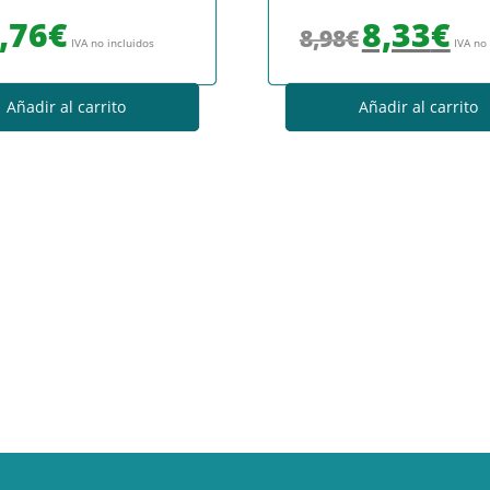
El precio original era
El prec
,76
€
8,33
€
8,98
€
IVA no incluidos
IVA no
Añadir al carrito
Añadir al carrito