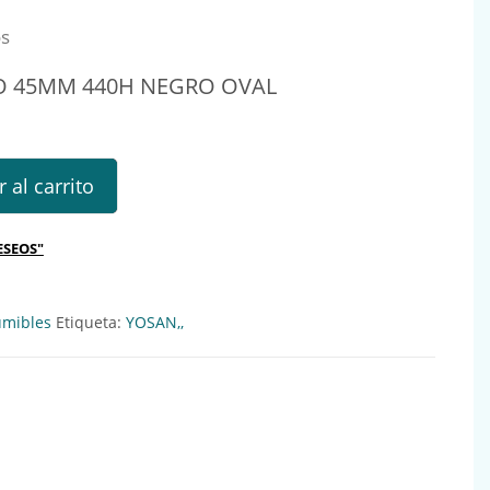
os
O 45MM 440H NEGRO OVAL
MM 440H NEGRO OVAL Ref.: 231045 cantidad
 al carrito
ESEOS"
mibles
Etiqueta:
YOSAN,,