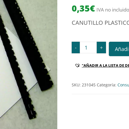
0,35
€
IVA no incluid
CANUTILLO PLASTIC
CANUTILLO PLASTICO 45
-
+
Añadir
"AÑADIR A LA LISTA DE D
SKU:
231045
Categoría:
Consu