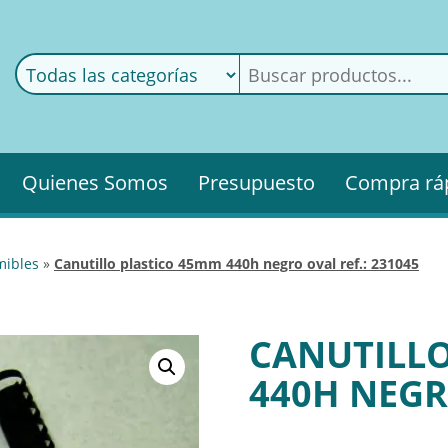
ods
ería
Quienes Somos
Presupuesto
Compra rá
mibles
»
canutillo plastico 45mm 440h negro oval ref.: 231045
CANUTILLO
440H NEGRO