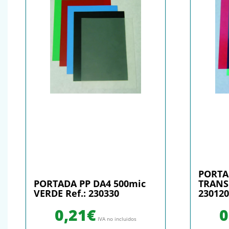
PORTA
PORTADA PP DA4 500mic
TRANS
VERDE Ref.: 230330
230120
0,21
€
0
IVA no incluidos