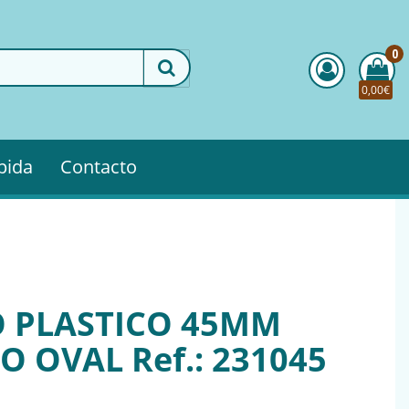
0
0,00€
pida
Contacto
 PLASTICO 45MM
 OVAL Ref.: 231045