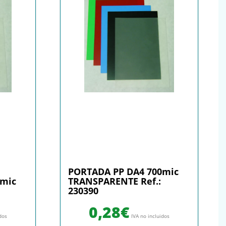
PORTADA PP DA4 700mic
0mic
TRANSPARENTE Ref.:
230390
0,28
€
idos
IVA no incluidos