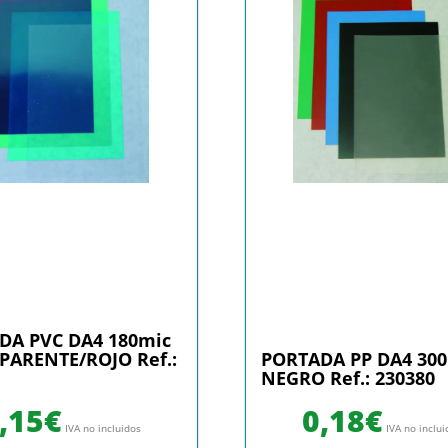
DA PVC DA4 180mic
PARENTE/ROJO Ref.:
PORTADA PP DA4 30
NEGRO Ref.: 230380
,15
€
0,18
€
IVA no incluidos
IVA no inclu