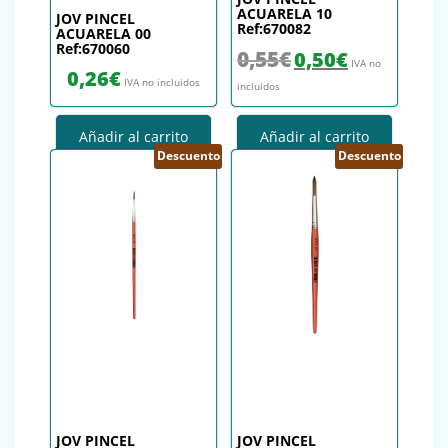
ACUARELA 10
JOV PINCEL
Ref:670082
ACUARELA 00
Ref:670060
El precio original era: 0,55€.
El precio actual es
0,55
€
0,50
€
IVA no
0,26
€
IVA no incluidos
incluidos
Añadir al carrito
Añadir al carrito
Descuento
Descuento
JOV PINCEL
JOV PINCEL