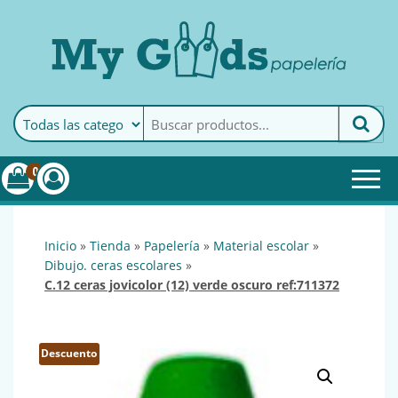
MyGoods · Papelería
My Goods es tu papelería
online de confianza. Podrás
encontrar todo lo necesario
0
para tu empresa.
inicio
»
tienda
»
papelería
»
material escolar
»
dibujo. ceras escolares
»
c.12 ceras jovicolor (12) verde oscuro ref:711372
Descuento