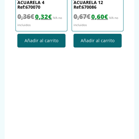
ACUARELA 4
ACUARELA 12
Ref:670070
Ref:670086
El precio original era: 0,36€.
El precio actual es: 0,32€.
El precio original era: 0,67€.
El precio actual es
0,36
€
0,67
€
0,32
€
0,60
€
IVA no
IVA no
incluidos
incluidos
Añadir al carrito
Añadir al carrito