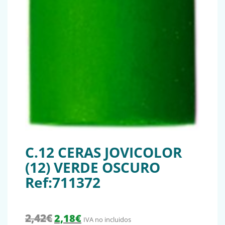
C.12 CERAS JOVICOLOR
(12) VERDE OSCURO
Ref:711372
El precio original era: 2,42€.
El precio actual es: 2,18€.
2,42
€
2,18
€
IVA no incluidos