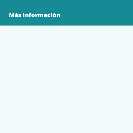
Más información
Quienes Somos
Contacto
Tienda
EQUIPAMIENTO
PAPELERÍA
SOBRES Y BOLSAS
TECNOLOGÍA
TONER Y CARTUCHOS