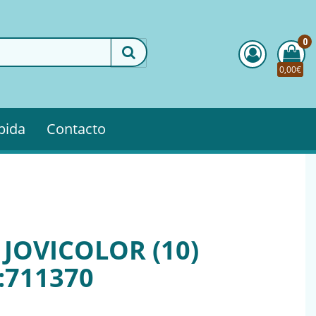
0
0,00€
pida
Contacto
 JOVICOLOR (10)
:711370