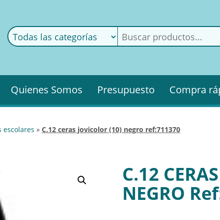
ods
ería
Quienes Somos
Presupuesto
Compra rá
as escolares
»
c.12 ceras jovicolor (10) negro ref:711370
C.12 CERAS
NEGRO Ref