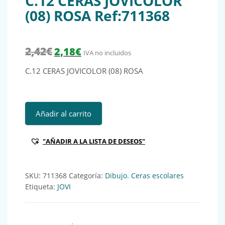
C.12 CERAS JOVICOLOR
(08) ROSA Ref:711368
El precio original era: 2,42€.
El precio actual es: 2,18€.
2,42
€
2,18
€
IVA no incluidos
C.12 CERAS JOVICOLOR (08) ROSA
C.12 CERAS JOVICOLOR (08) ROSA Ref:711368 cantidad
Añadir al carrito
"AÑADIR A LA LISTA DE DESEOS"
SKU:
711368
Categoría:
Dibujo. Ceras escolares
Etiqueta:
JOVI