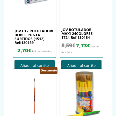
JOV ROTULADOR
JOV C12 ROTULADORE
MAXI 24COLORES
DOBLE PUNTA
1724 Ref:130154
SURTIDOS (1512)
Ref:130159
El precio original era: 8,59€.
El precio actual es
8,59
€
7,73
€
IVA no
2,70
€
IVA no incluidos
incluidos
Añadir al carrito
Añadir al carrito
Descuento