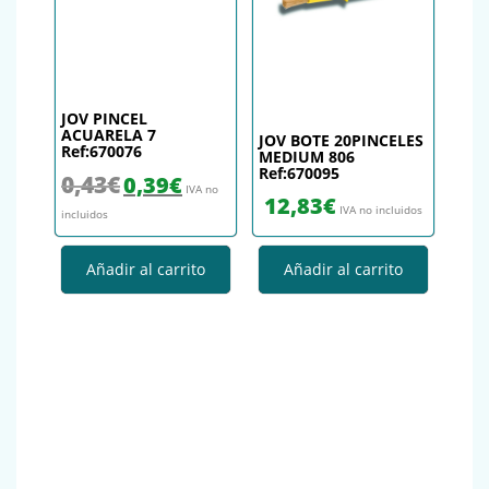
JOV PINCEL
ACUARELA 7
JOV BOTE 20PINCELES
Ref:670076
MEDIUM 806
Ref:670095
El precio original era: 0,43€.
El precio actual es: 0,39€.
0,43
€
0,39
€
IVA no
12,83
€
IVA no incluidos
incluidos
Añadir al carrito
Añadir al carrito