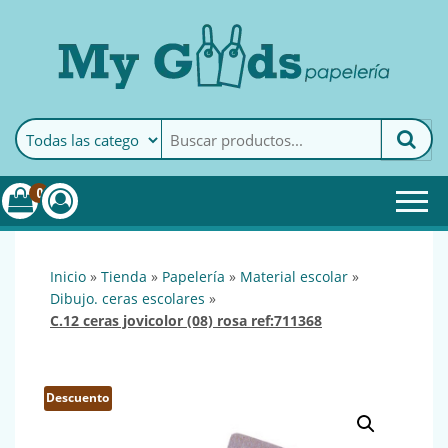
MyGoods · Papelería
My Goods es tu papelería
online de confianza. Podrás
encontrar todo lo necesario
0
para tu empresa.
inicio
»
tienda
»
papelería
»
material escolar
»
dibujo. ceras escolares
»
c.12 ceras jovicolor (08) rosa ref:711368
Descuento