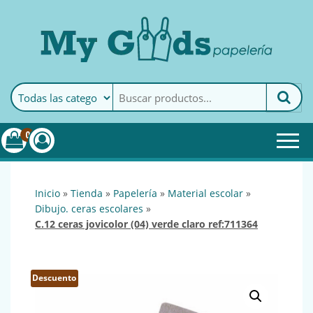
MyGoods · Papelería
My Goods es tu papelería
online de confianza. Podrás
encontrar todo lo necesario
0
para tu empresa.
inicio
»
tienda
»
papelería
»
material escolar
»
dibujo. ceras escolares
»
c.12 ceras jovicolor (04) verde claro ref:711364
Descuento