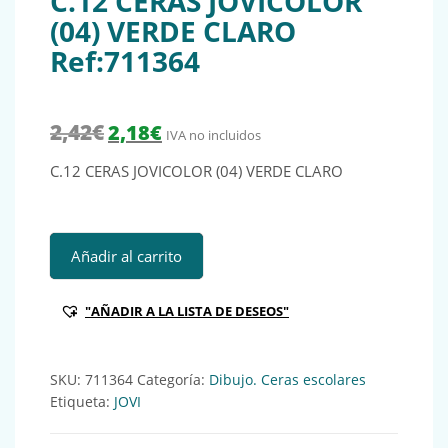
C.12 CERAS JOVICOLOR
(04) VERDE CLARO
Ref:711364
El precio original era: 2,42€.
El precio actual es: 2,18€.
2,42
€
2,18
€
IVA no incluidos
C.12 CERAS JOVICOLOR (04) VERDE CLARO
C.12 CERAS JOVICOLOR (04) VERDE CLARO Ref:711364 cant
Añadir al carrito
"AÑADIR A LA LISTA DE DESEOS"
SKU:
711364
Categoría:
Dibujo. Ceras escolares
Etiqueta:
JOVI