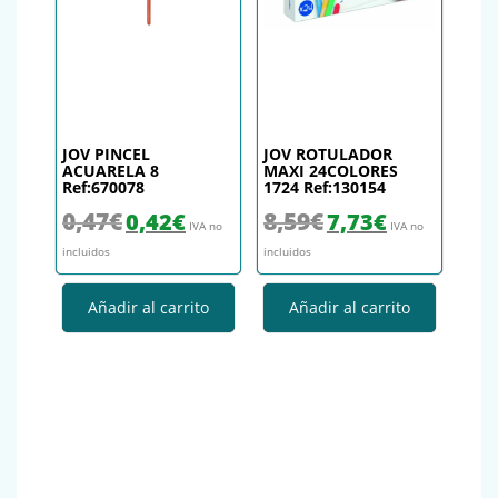
JOV PINCEL
JOV ROTULADOR
ACUARELA 8
MAXI 24COLORES
Ref:670078
1724 Ref:130154
El precio original era: 0,47€.
El precio actual es: 0,42€.
El precio original era: 8,59€.
El precio actual es
0,47
€
8,59
€
0,42
€
7,73
€
IVA no
IVA no
incluidos
incluidos
Añadir al carrito
Añadir al carrito