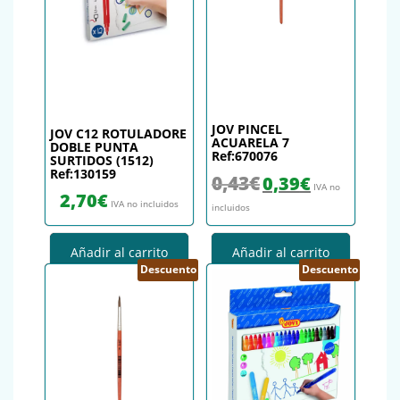
JOV PINCEL
JOV C12 ROTULADORE
ACUARELA 7
DOBLE PUNTA
Ref:670076
SURTIDOS (1512)
Ref:130159
El precio original era: 0,43€.
El precio actual es
0,43
€
0,39
€
IVA no
2,70
€
IVA no incluidos
incluidos
Añadir al carrito
Añadir al carrito
Descuento
Descuento