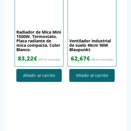
Radiador de Mica Mini
1500W, Termostato,
Placa radiante de
Ventilador industrial
mica compacta, Color
de suelo 40cm 90W
Blanco.
Blaupunkt
83,22
€
62,67
€
IVA no incluidos
IVA no incluidos
Añadir al carrito
Añadir al carrito