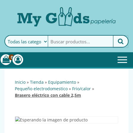
MyGoods · Papelería
My Goods es tu papelería
online de confianza. Podrás
encontrar todo lo necesario
0
para tu empresa.
inicio
»
tienda
»
equipamiento
»
pequeño electrodomestico
»
frio/calor
»
brasero eléctrico con cable 2,5m