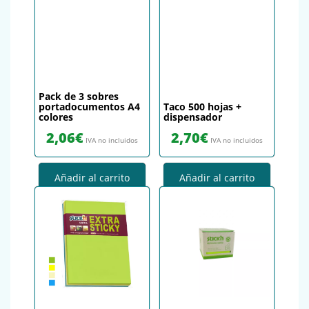
Pack de 3 sobres
portadocumentos A4
Taco 500 hojas +
colores
dispensador
2,06
€
2,70
€
IVA no incluidos
IVA no incluidos
Añadir al carrito
Añadir al carrito