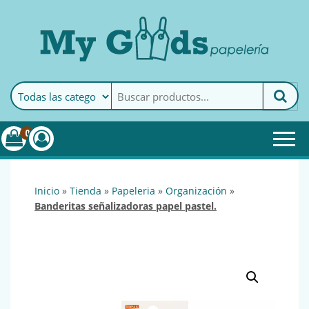
MyGoods · Papelería
My Goods es tu papelería
online de confianza. Podrás
encontrar todo lo necesario
0
para tu empresa.
inicio
»
tienda
»
papeleria
»
organización
»
banderitas señalizadoras papel pastel.