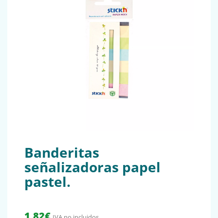
Banderitas
señalizadoras papel
pastel.
1,82
€
IVA no incluidos