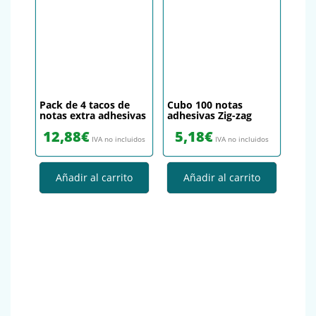
Pack de 4 tacos de
Cubo 100 notas
notas extra adhesivas
adhesivas Zig-zag
12,88
€
5,18
€
IVA no incluidos
IVA no incluidos
Añadir al carrito
Añadir al carrito