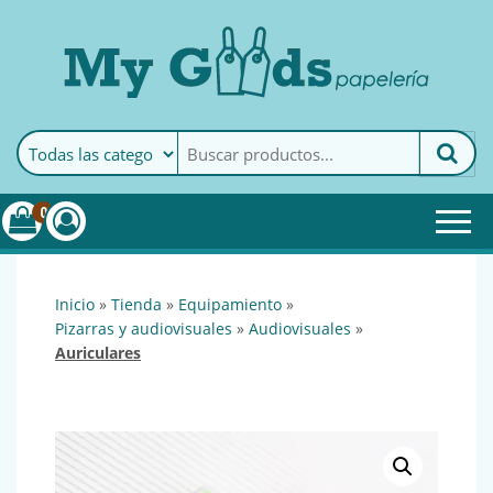
MyGoods · Papelería
My Goods es tu papelería
online de confianza. Podrás
encontrar todo lo necesario
0
para tu empresa.
inicio
»
tienda
»
equipamiento
»
pizarras y audiovisuales
»
audiovisuales
»
auriculares