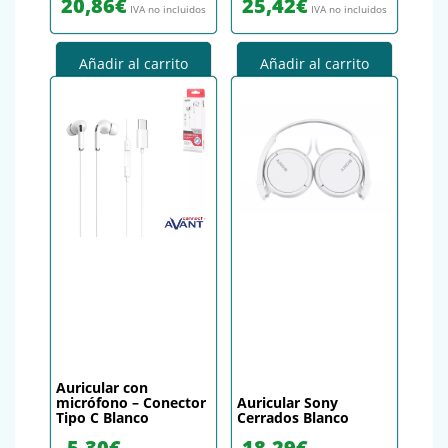
20,86
€
25,42
€
IVA no incluidos
IVA no incluidos
Añadir al carrito
Añadir al carrito
Auricular con
micrófono – Conector
Auricular Sony
Tipo C Blanco
Cerrados Blanco
5,30
€
18,29
€