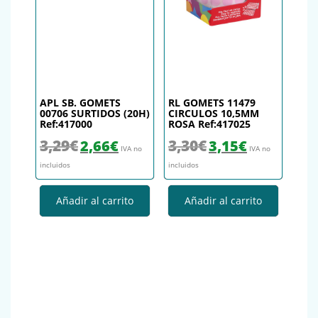
APL SB. GOMETS
RL GOMETS 11479
00706 SURTIDOS (20H)
CIRCULOS 10,5MM
Ref:417000
ROSA Ref:417025
El precio original era: 3,29€.
El precio actual es: 2,66€.
El precio original era: 3,30€.
El precio actual es
3,29
€
3,30
€
2,66
€
3,15
€
IVA no
IVA no
incluidos
incluidos
Añadir al carrito
Añadir al carrito