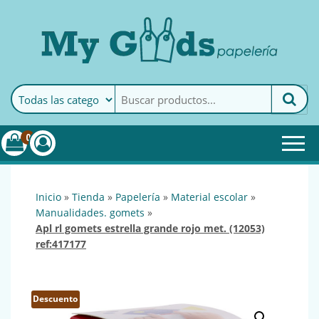
MyGoods · Papelería
My Goods es tu papelería
online de confianza. Podrás
encontrar todo lo necesario
0
para tu empresa.
inicio
»
tienda
»
papelería
»
material escolar
»
manualidades. gomets
»
apl rl gomets estrella grande rojo met. (12053)
ref:417177
Descuento