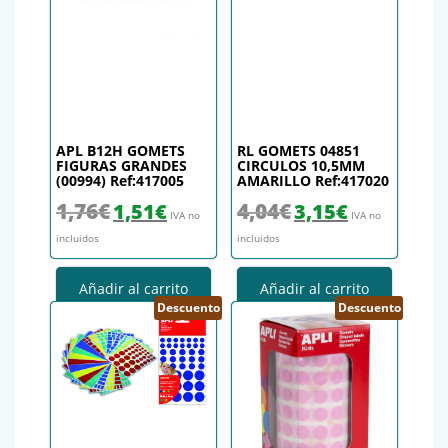
APL B12H GOMETS
RL GOMETS 04851
FIGURAS GRANDES
CIRCULOS 10,5MM
(00994) Ref:417005
AMARILLO Ref:417020
El precio original era: 1,76€.
El precio actual es: 1,51€.
El precio original era: 4,04€.
El precio actual es
1,76
€
4,04
€
1,51
€
3,15
€
IVA no
IVA no
incluidos
incluidos
Añadir al carrito
Añadir al carrito
Descuento
Descuento