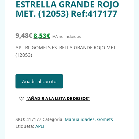
ESTRELLA GRANDE ROJO
MET. (12053) Ref:417177
El precio original era: 9,48€.
El precio actual es: 8,53€.
9,48
€
8,53
€
IVA no incluidos
APL RL GOMETS ESTRELLA GRANDE ROJO MET.
(12053)
APL RL GOMETS ESTRELLA GRANDE ROJO MET. (12053) Ref
Añadir al carrito
"AÑADIR A LA LISTA DE DESEOS"
SKU:
417177
Categoría:
Manualidades. Gomets
Etiqueta:
APLI