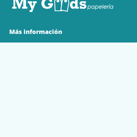
Más información
Quienes Somos
Contacto
Tienda
EQUIPAMIENTO
PAPELERÍA
SOBRES Y BOLSAS
TECNOLOGÍA
TONER Y CARTUCHOS