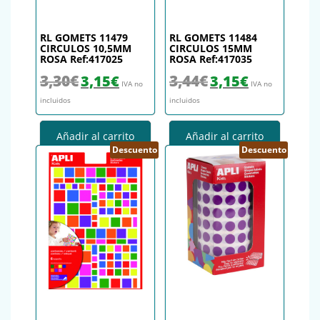
RL GOMETS 11479
RL GOMETS 11484
CIRCULOS 10,5MM
CIRCULOS 15MM
ROSA Ref:417025
ROSA Ref:417035
El precio original era: 3,30€.
El precio actual es: 3,15€.
El precio original era: 3,44€.
El precio actual es
3,30
€
3,44
€
3,15
€
3,15
€
IVA no
IVA no
incluidos
incluidos
Añadir al carrito
Añadir al carrito
Descuento
Descuento