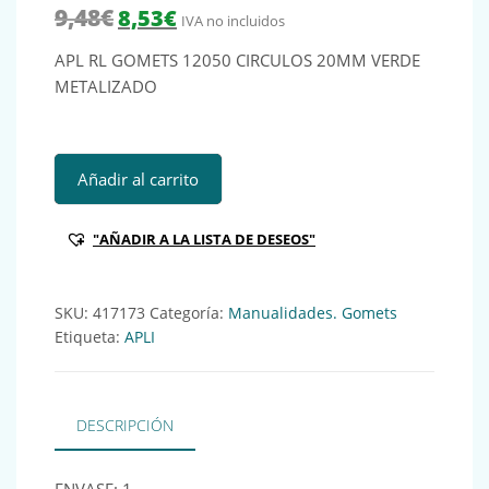
El precio original era: 9,48€.
El precio actual es: 8,53€.
9,48
€
8,53
€
IVA no incluidos
APL RL GOMETS 12050 CIRCULOS 20MM VERDE
METALIZADO
APL RL GOMETS 12050 CIRCULOS 20MM VERDE METALIZADO
Añadir al carrito
"AÑADIR A LA LISTA DE DESEOS"
SKU:
417173
Categoría:
Manualidades. Gomets
Etiqueta:
APLI
DESCRIPCIÓN
ENVASE: 1