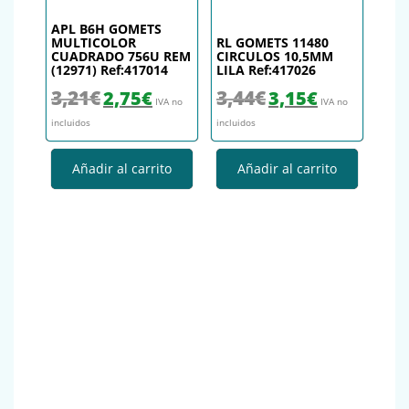
APL B6H GOMETS
MULTICOLOR
RL GOMETS 11480
CUADRADO 756U REM
CIRCULOS 10,5MM
(12971) Ref:417014
LILA Ref:417026
El precio original era: 3,21€.
El precio actual es: 2,75€.
El precio original era: 3,44€.
El precio actual es
3,21
€
3,44
€
2,75
€
3,15
€
IVA no
IVA no
incluidos
incluidos
Añadir al carrito
Añadir al carrito