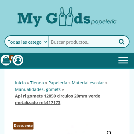
MyGoods · Papelería
My Goods es tu papelería
online de confianza. Podrás
encontrar todo lo necesario
0
para tu empresa.
inicio
»
tienda
»
papelería
»
material escolar
»
manualidades. gomets
»
apl rl gomets 12050 circulos 20mm verde
metalizado ref:417173
Descuento