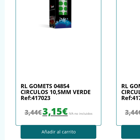
RL GOMETS 04854
RL GO
CIRCULOS 10,5MM VERDE
CIRCU
Ref:417023
Ref:41
El precio original era: 3,44€.
El precio actual es: 3,15€.
3,15
€
3,44
€
3,44
IVA no incluidos
Añadir al carrito