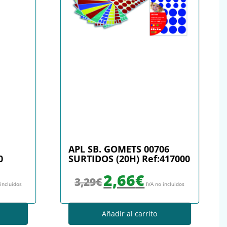
APL SB. GOMETS 00706
0
SURTIDOS (20H) Ref:417000
: 4,04€.
io actual es: 3,15€.
El precio original era: 3,29€.
El precio actual es: 2,66€.
2,66
€
3,29
€
 incluidos
IVA no incluidos
Añadir al carrito