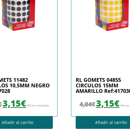
METS 11482
RL GOMETS 04855
LOS 10,5MM NEGRO
CIRCULOS 15MM
7028
AMARILLO Ref:41703
El precio original era: 3,44€.
El precio actual es: 3,15€.
El precio original era
El prec
3,15
€
3,15
€
€
4,04
€
IVA no incluidos
IVA no
Añadir al carrito
Añadir al carrito