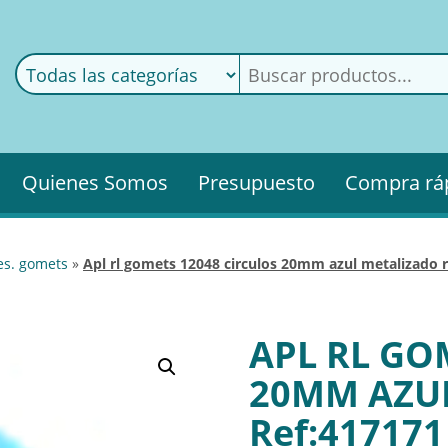
ods
ería
Quienes Somos
Presupuesto
Compra rá
es. gomets
»
apl rl gomets 12048 circulos 20mm azul metalizado 
APL RL GO
20MM AZU
Ref:417171