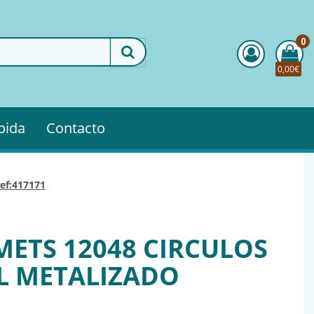
0
0,00€
pida
Contacto
ref:417171
METS 12048 CIRCULOS
L METALIZADO