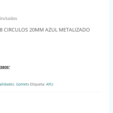
al era: 9,48€.
io actual es: 8,53€.
incluidos
48 CIRCULOS 20MM AZUL METALIZADO
LOS 20MM AZUL METALIZADO Ref:417171 cantidad
ESEOS"
lidades. Gomets
Etiqueta:
APLI