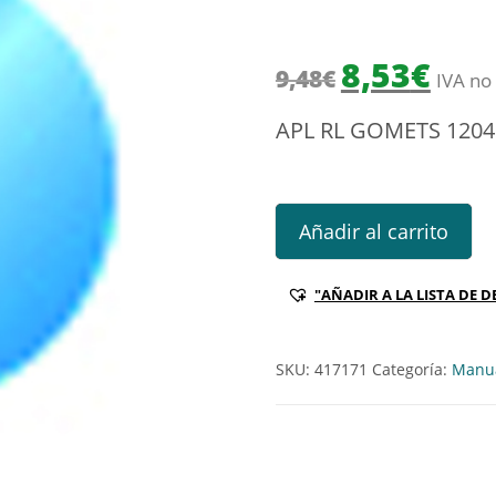
El precio origin
El prec
8,53
€
9,48
€
IVA no 
APL RL GOMETS 120
APL RL GOMETS 12048 CIRCU
Añadir al carrito
"AÑADIR A LA LISTA DE D
SKU:
417171
Categoría:
Manua