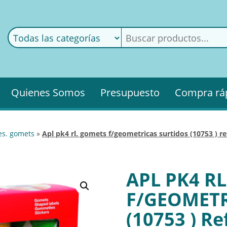
ods
ería
Quienes Somos
Presupuesto
Compra rá
es. gomets
»
apl pk4 rl. gomets f/geometricas surtidos (10753 ) r
APL PK4 R
F/GEOMETR
(10753 ) Re