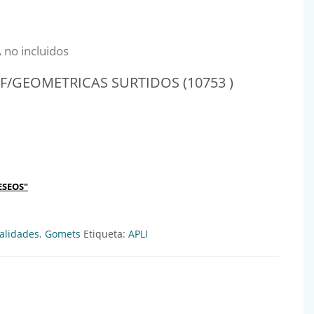
nal era: 15,84€.
precio actual es: 12,48€.
 no incluidos
 F/GEOMETRICAS SURTIDOS (10753 )
TRICAS SURTIDOS (10753 ) Ref:417344 cantidad
ESEOS"
lidades. Gomets
Etiqueta:
APLI