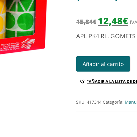
El precio origi
El 
12,48
€
15,84
€
IVA
APL PK4 RL. GOMETS
APL PK4 RL. GOMETS F/GEOME
Añadir al carrito
"AÑADIR A LA LISTA DE D
SKU:
417344
Categoría:
Manua