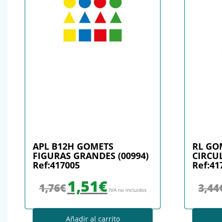
APL B12H GOMETS
RL GO
FIGURAS GRANDES (00994)
CIRCU
Ref:417005
Ref:41
El precio original era: 1,76€.
El precio actual es: 1,51€.
1,51
€
1,76
€
3,44
IVA no incluidos
Añadir al carrito