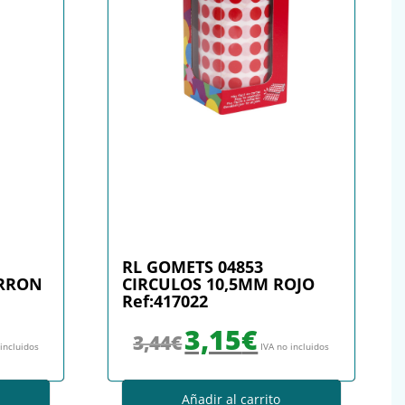
RL GOMETS 04853
ARRON
CIRCULOS 10,5MM ROJO
Ref:417022
: 3,44€.
io actual es: 3,15€.
El precio original era: 3,44€.
El precio actual es: 3,15€.
3,15
€
3,44
€
 incluidos
IVA no incluidos
Añadir al carrito