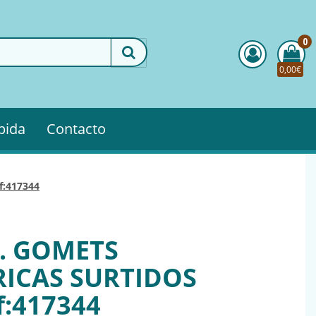
0
0,00€
pida
Contacto
ef:417344
L. GOMETS
ICAS SURTIDOS
f:417344