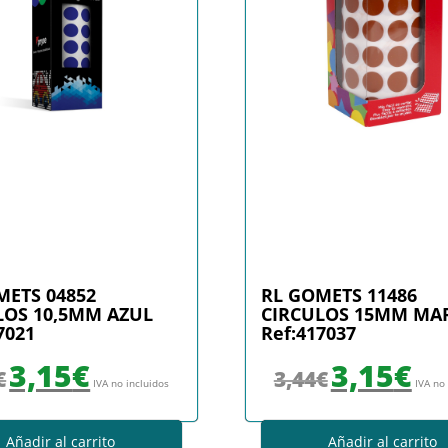
METS 04852
RL GOMETS 11486
LOS 10,5MM AZUL
CIRCULOS 15MM M
7021
Ref:417037
El precio original era: 3,44€.
El precio actual es: 3,15€.
El precio original era
El prec
3,15
€
3,15
€
€
3,44
€
IVA no incluidos
IVA no
Añadir al carrito
Añadir al carrito