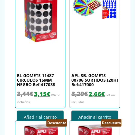
RL GOMETS 11487
APL SB. GOMETS
CIRCULOS 15MM
00706 SURTIDOS (20H)
NEGRO Ref:417038
Ref:417000
El precio original era: 3,44€.
El precio actual es: 3,15€.
El precio original era: 3,29€.
El precio actual es
3,44
€
3,29
€
3,15
€
2,66
€
IVA no
IVA no
incluidos
incluidos
Añadir al carrito
Añadir al carrito
Descuento
Descuento