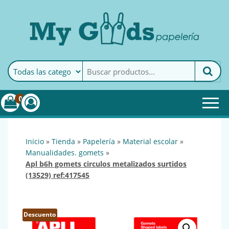
MyGoods · Papelería
My Goods es tu papelería
online de confianza. Podrás
encontrar todo lo necesario
0
para tu empresa.
inicio
»
tienda
»
papelería
»
material escolar
»
manualidades. gomets
»
apl b6h gomets circulos metalizados surtidos
(13529) ref:417545
Descuento