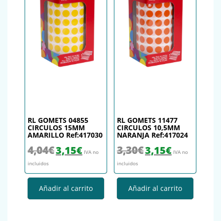
RL GOMETS 04855
RL GOMETS 11477
CIRCULOS 15MM
CIRCULOS 10,5MM
AMARILLO Ref:417030
NARANJA Ref:417024
El precio original era: 4,04€.
El precio actual es: 3,15€.
El precio original era: 3,30€.
El precio actual es
4,04
€
3,30
€
3,15
€
3,15
€
IVA no
IVA no
incluidos
incluidos
Añadir al carrito
Añadir al carrito