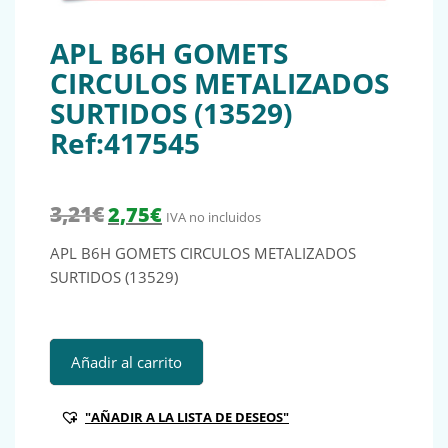
APL B6H GOMETS
CIRCULOS METALIZADOS
SURTIDOS (13529)
Ref:417545
El precio original era: 3,21€.
El precio actual es: 2,75€.
3,21
€
2,75
€
IVA no incluidos
APL B6H GOMETS CIRCULOS METALIZADOS
SURTIDOS (13529)
APL B6H GOMETS CIRCULOS METALIZADOS SURTIDOS (1352
Añadir al carrito
"AÑADIR A LA LISTA DE DESEOS"