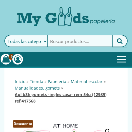
MyGoods · Papelería
My Goods es tu papelería
online de confianza. Podrás
encontrar todo lo necesario
0
para tu empresa.
inicio
»
tienda
»
papelería
»
material escolar
»
manualidades. gomets
»
apl b3h gomets -ingles casa- rem 54u (12989)
ref:417568
Descuento