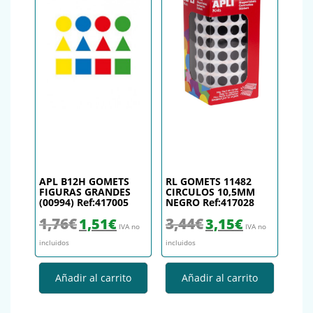
APL B12H GOMETS
RL GOMETS 11482
FIGURAS GRANDES
CIRCULOS 10,5MM
(00994) Ref:417005
NEGRO Ref:417028
El precio original era: 1,76€.
El precio actual es: 1,51€.
El precio original era: 3,44€.
El precio actual es
1,76
€
3,44
€
1,51
€
3,15
€
IVA no
IVA no
incluidos
incluidos
Añadir al carrito
Añadir al carrito