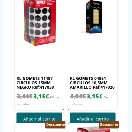
RL GOMETS 11487
RL GOMETS 04851
CIRCULOS 15MM
CIRCULOS 10,5MM
NEGRO Ref:417038
AMARILLO Ref:417020
El precio original era: 3,44€.
El precio actual es: 3,15€.
El precio original era: 4,04€.
El precio actual es
3,44
€
4,04
€
3,15
€
3,15
€
IVA no
IVA no
incluidos
incluidos
Añadir al carrito
Añadir al carrito
Descuento
Descuento