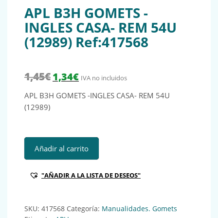
APL B3H GOMETS -
INGLES CASA- REM 54U
(12989) Ref:417568
El precio original era: 1,45€.
El precio actual es: 1,34€.
1,45
€
1,34
€
IVA no incluidos
APL B3H GOMETS -INGLES CASA- REM 54U
(12989)
APL B3H GOMETS -INGLES CASA- REM 54U (12989) Ref:417
Añadir al carrito
"AÑADIR A LA LISTA DE DESEOS"
SKU:
417568
Categoría:
Manualidades. Gomets