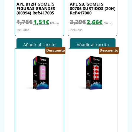
APL B12H GOMETS
APL SB. GOMETS
FIGURAS GRANDES
00706 SURTIDOS (20H)
(00994) Ref:417005
Ref:417000
El precio original era: 1,76€.
El precio actual es: 1,51€.
El precio original era: 3,29€.
El precio actual es
1,76
€
3,29
€
1,51
€
2,66
€
IVA no
IVA no
incluidos
incluidos
Añadir al carrito
Añadir al carrito
Descuento
Descuento