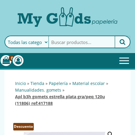
MyGoods · Papelería
My Goods es tu papelería
online de confianza. Podrás
encontrar todo lo necesario
0
para tu empresa.
inicio
»
tienda
»
papelería
»
material escolar
»
manualidades. gomets
»
apl b3h gomets estrella plata gra/peq 120u
(11806) ref:417188
Descuento