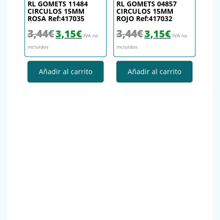
RL GOMETS 11484
RL GOMETS 04857
CIRCULOS 15MM
CIRCULOS 15MM
ROSA Ref:417035
ROJO Ref:417032
El precio original era: 3,44€.
El precio actual es: 3,15€.
El precio original era: 3,44€.
El precio actual es
3,44
€
3,44
€
3,15
€
3,15
€
IVA no
IVA no
incluidos
incluidos
Añadir al carrito
Añadir al carrito