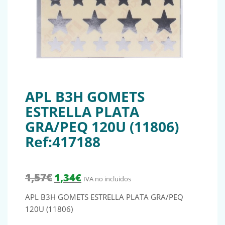
APL B3H GOMETS
ESTRELLA PLATA
GRA/PEQ 120U (11806)
Ref:417188
El precio original era: 1,57€.
El precio actual es: 1,34€.
1,57
€
1,34
€
IVA no incluidos
APL B3H GOMETS ESTRELLA PLATA GRA/PEQ
120U (11806)