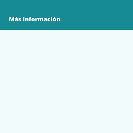
Más información
Quienes Somos
Contacto
Tienda
EQUIPAMIENTO
PAPELERÍA
SOBRES Y BOLSAS
TECNOLOGÍA
TONER Y CARTUCHOS