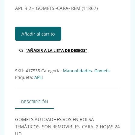
APL B.2H GOMETS -CARA- REM (11867)
APL B.2H GOMETS -CARA- REM (11867) Ref:417535 cantida
Añadir al carrito
"AÑADIR A LA LISTA DE DESEOS"
SKU:
417535
Categoría:
Manualidades. Gomets
Etiqueta:
APLI
DESCRIPCIÓN
GOMETS AUTOADHESIVOS EN BOLSA
TEMÁTICOS. SON REMOVIBLES. CARA. 2 HOJAS 24
UD.