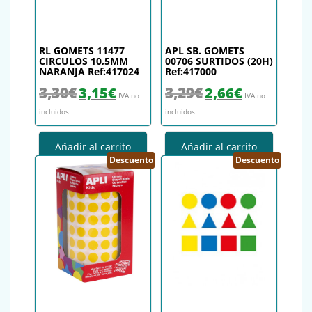
RL GOMETS 11477
APL SB. GOMETS
CIRCULOS 10,5MM
00706 SURTIDOS (20H)
NARANJA Ref:417024
Ref:417000
El precio original era: 3,30€.
El precio actual es: 3,15€.
El precio original era: 3,29€.
El precio actual es
3,30
€
3,29
€
3,15
€
2,66
€
IVA no
IVA no
incluidos
incluidos
Añadir al carrito
Añadir al carrito
Descuento
Descuento