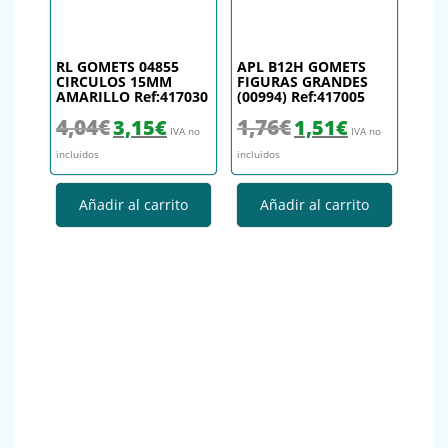
RL GOMETS 04855
APL B12H GOMETS
CIRCULOS 15MM
FIGURAS GRANDES
AMARILLO Ref:417030
(00994) Ref:417005
El precio original era: 4,04€.
El precio actual es: 3,15€.
El precio original era: 1,76€.
El precio actual es
4,04
€
1,76
€
3,15
€
1,51
€
IVA no
IVA no
incluidos
incluidos
Añadir al carrito
Añadir al carrito