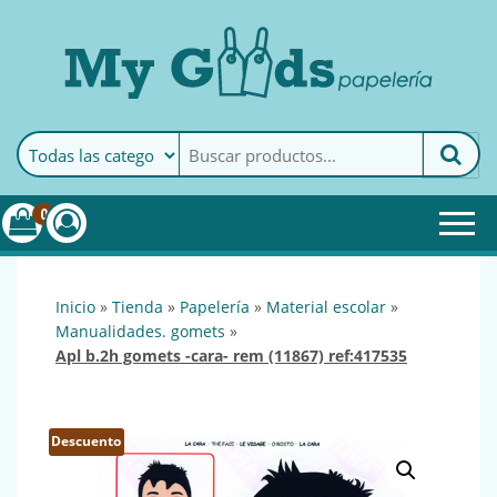
MyGoods · Papelería
My Goods es tu papelería
online de confianza. Podrás
encontrar todo lo necesario
0
para tu empresa.
inicio
»
tienda
»
papelería
»
material escolar
»
manualidades. gomets
»
apl b.2h gomets -cara- rem (11867) ref:417535
Descuento