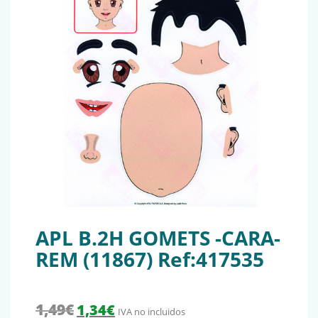
APL B.2H GOMETS -CARA-
REM (11867) Ref:417535
El precio original era: 1,49€.
El precio actual es: 1,34€.
1,49
€
1,34
€
IVA no incluidos