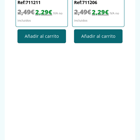
Ref:711211
Ref:711206
El precio original era: 2,49€.
El precio actual es: 2,29€.
El precio original era: 2,49€.
El precio actual es
2,49
€
2,49
€
2,29
€
2,29
€
IVA no
IVA no
incluidos
incluidos
Añadir al carrito
Añadir al carrito