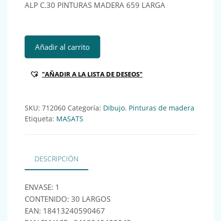
ALP C.30 PINTURAS MADERA 659 LARGA
ALP C.30 PINTURAS MADERA 659 LARGA Ref:712060 canti
Añadir al carrito
"AÑADIR A LA LISTA DE DESEOS"
SKU:
712060
Categoría:
Dibujo. Pinturas de madera
Etiqueta:
MASATS
DESCRIPCIÓN
ENVASE: 1
CONTENIDO: 30 LARGOS
EAN: 18413240590467