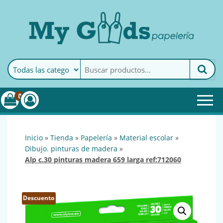
MyGoods · Papelería
My Goods es tu papelería
online de confianza. Podrás
encontrar todo lo necesario
0
para tu empresa.
inicio
»
tienda
»
papelería
»
material escolar
»
dibujo. pinturas de madera
»
alp c.30 pinturas madera 659 larga ref:712060
Descuento