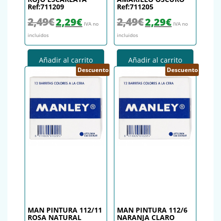
Ref:711209
Ref:711205
El precio original era: 2,49€.
El precio actual es: 2,29€.
El precio original era: 2,49€.
El precio actual es
2,49
€
2,49
€
2,29
€
2,29
€
IVA no
IVA no
incluidos
incluidos
Añadir al carrito
Añadir al carrito
Descuento
Descuento
MAN PINTURA 112/11
MAN PINTURA 112/6
ROSA NATURAL
NARANJA CLARO