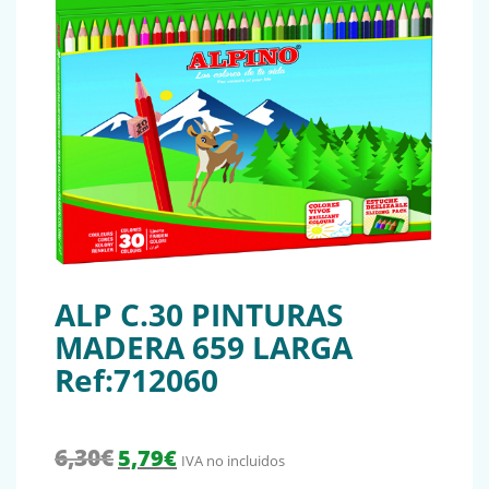
ALP C.30 PINTURAS
MADERA 659 LARGA
Ref:712060
El precio original era: 6,30€.
El precio actual es: 5,79€.
6,30
€
5,79
€
IVA no incluidos