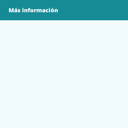
Más información
Quienes Somos
Contacto
Tienda
EQUIPAMIENTO
PAPELERÍA
SOBRES Y BOLSAS
TECNOLOGÍA
TONER Y CARTUCHOS
Mi cuenta