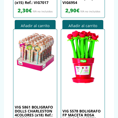
(x15) Ref.: VIG7017
VIG6954
2,30
€
2,90
€
IVA no incluidos
IVA no incluidos
Añadir al carrito
Añadir al carrito
VIG 5861 BOLIGRAFO
DOLLS CHARLESTON
VIG 5578 BOLIGRAFO
4COLORES (x18) Ref.:
FP MACETA ROSA