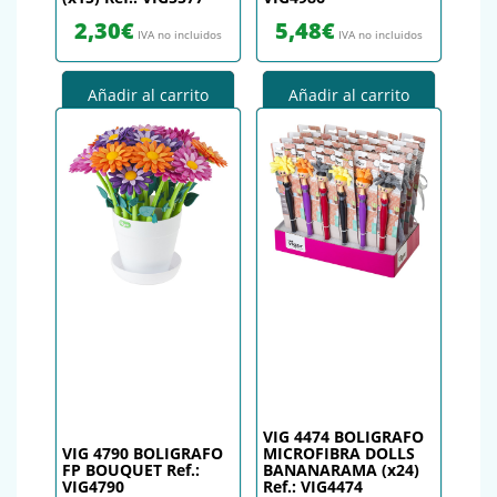
2,30
€
5,48
€
IVA no incluidos
IVA no incluidos
Añadir al carrito
Añadir al carrito
VIG 4474 BOLIGRAFO
VIG 4790 BOLIGRAFO
MICROFIBRA DOLLS
FP BOUQUET Ref.:
BANANARAMA (x24)
VIG4790
Ref.: VIG4474