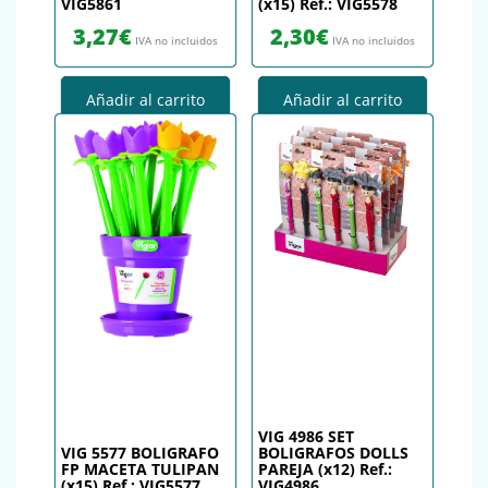
VIG5861
(x15) Ref.: VIG5578
3,27
€
2,30
€
IVA no incluidos
IVA no incluidos
Añadir al carrito
Añadir al carrito
VIG 4986 SET
VIG 5577 BOLIGRAFO
BOLIGRAFOS DOLLS
FP MACETA TULIPAN
PAREJA (x12) Ref.:
(x15) Ref.: VIG5577
VIG4986