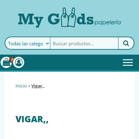
MyGoods · Papelería
My Goods es tu papelería
online de confianza. Podrás
encontrar todo lo necesario
0
para tu empresa.
inicio
»
vigar,,
VIGAR,,