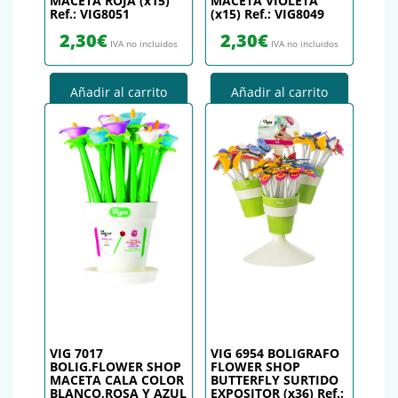
MACETA ROJA (x15)
MACETA VIOLETA
Ref.: VIG8051
(x15) Ref.: VIG8049
2,30
€
2,30
€
IVA no incluidos
IVA no incluidos
Añadir al carrito
Añadir al carrito
VIG 7017
VIG 6954 BOLIGRAFO
BOLIG.FLOWER SHOP
FLOWER SHOP
MACETA CALA COLOR
BUTTERFLY SURTIDO
BLANCO,ROSA Y AZUL
EXPOSITOR (x36) Ref.: