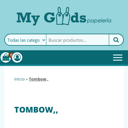
MyGoods · Papelería
My Goods es tu papelería
online de confianza. Podrás
encontrar todo lo necesario
0
para tu empresa.
inicio
»
tombow,,
TOMBOW,,