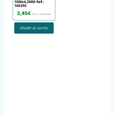
10Mx4,2MM Ref.:
166250
2,45
€
IVA no incluidos
Añadir al carrito