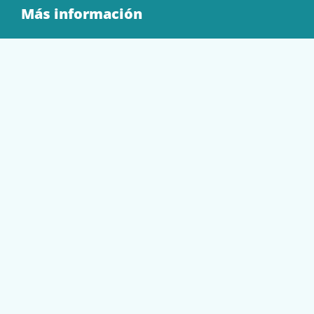
Más información
Quienes Somos
Contacto
Tienda
EQUIPAMIENTO
PAPELERÍA
SOBRES Y BOLSAS
TECNOLOGÍA
TONER Y CARTUCHOS
Mi cuenta