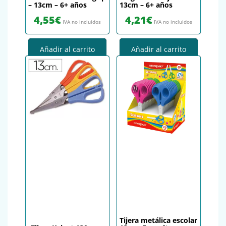
– 13cm – 6+ años
13cm – 6+ años
4,55
€
4,21
€
IVA no incluidos
IVA no incluidos
Añadir al carrito
Añadir al carrito
Tijera metálica escolar