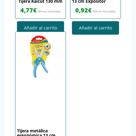
Tijera Kaicut 130 mm
13 cm Expositor
4,77
€
0,92
€
IVA no incluidos
IVA no incluidos
Añadir al carrito
Añadir al carrito
Tijera metálica
ergonómica 13 cm