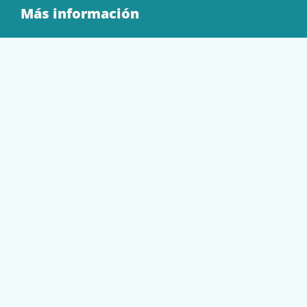
Más información
Quienes Somos
Contacto
Tienda
EQUIPAMIENTO
PAPELERÍA
SOBRES Y BOLSAS
TECNOLOGÍA
TONER Y CARTUCHOS
Mi cuenta