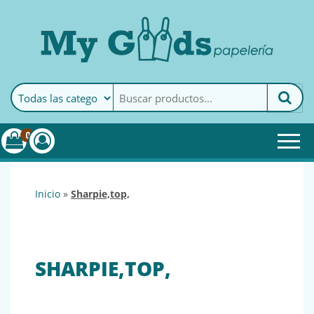
MyGoods · Papelería
My Goods es tu papelería
online de confianza. Podrás
encontrar todo lo necesario
0
para tu empresa.
inicio
»
sharpie,top,
SHARPIE,TOP,