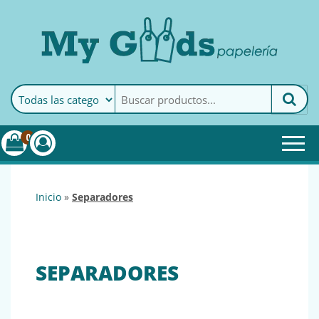
MyGoods · Papelería
My Goods es tu papelería
online de confianza. Podrás
encontrar todo lo necesario
0
para tu empresa.
inicio
»
separadores
SEPARADORES