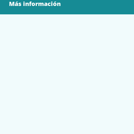
Más información
Quienes Somos
Contacto
Tienda
EQUIPAMIENTO
PAPELERÍA
SOBRES Y BOLSAS
TECNOLOGÍA
TONER Y CARTUCHOS
Mi cuenta