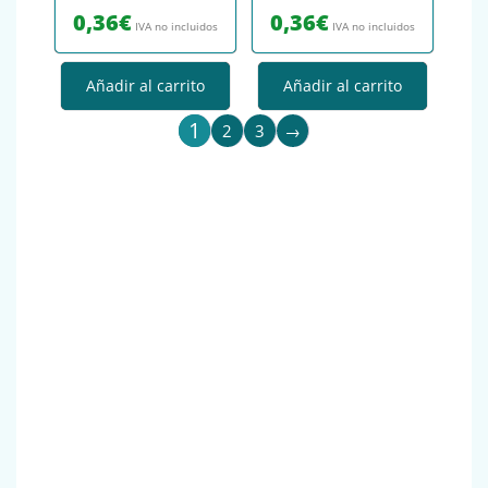
0,36
€
0,36
€
IVA no incluidos
IVA no incluidos
Añadir al carrito
Añadir al carrito
1
2
3
→