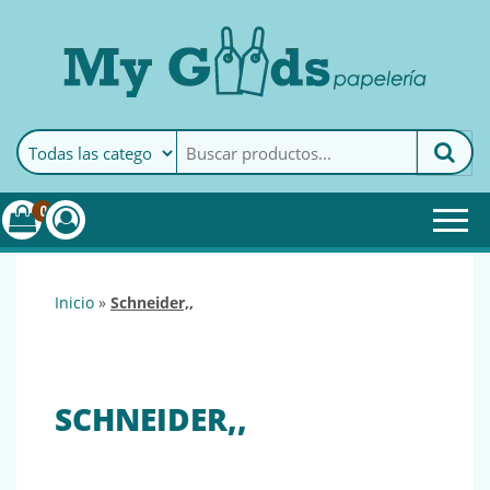
MyGoods · Papelería
My Goods es tu papelería
online de confianza. Podrás
encontrar todo lo necesario
0
para tu empresa.
inicio
»
schneider,,
SCHNEIDER,,