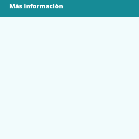
Más información
Quienes Somos
Contacto
Tienda
EQUIPAMIENTO
PAPELERÍA
SOBRES Y BOLSAS
TECNOLOGÍA
TONER Y CARTUCHOS
Mi cuenta