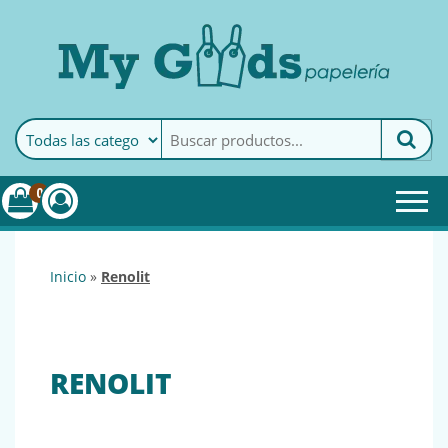
MyGoods · Papelería
My Goods es tu papelería
online de confianza. Podrás
encontrar todo lo necesario
0
para tu empresa.
inicio
»
renolit
RENOLIT