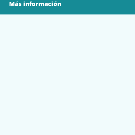
Más información
Quienes Somos
Contacto
Tienda
EQUIPAMIENTO
PAPELERÍA
SOBRES Y BOLSAS
TECNOLOGÍA
TONER Y CARTUCHOS
Mi cuenta