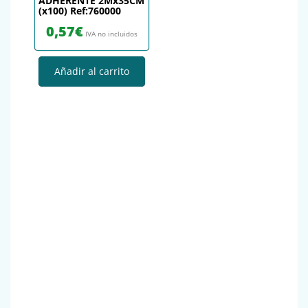
ADHERENTE 2Mx35CM
(x100) Ref:760000
0,57
€
IVA no incluidos
Añadir al carrito