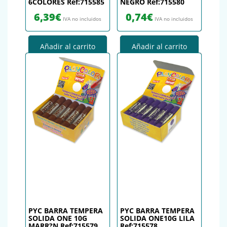
6COLORES Ref:715585
NEGRO Ref:715580
6,39
€
0,74
€
IVA no incluidos
IVA no incluidos
Añadir al carrito
Añadir al carrito
PYC BARRA TEMPERA
PYC BARRA TEMPERA
SOLIDA ONE 10G
SOLIDA ONE10G LILA
MARR?N Ref:715579
Ref:715578