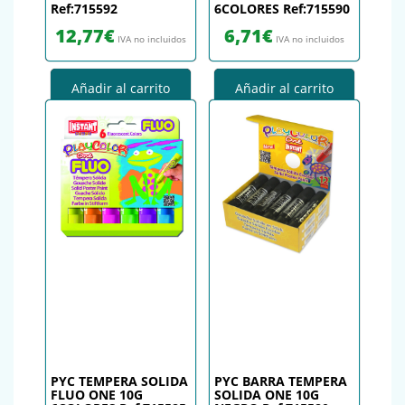
Ref:715592
6COLORES Ref:715590
12,77
€
6,71
€
IVA no incluidos
IVA no incluidos
Añadir al carrito
Añadir al carrito
PYC TEMPERA SOLIDA
PYC BARRA TEMPERA
FLUO ONE 10G
SOLIDA ONE 10G