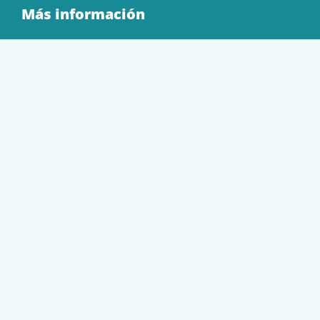
Más información
Quienes Somos
Contacto
Tienda
EQUIPAMIENTO
PAPELERÍA
SOBRES Y BOLSAS
TECNOLOGÍA
TONER Y CARTUCHOS
Mi cuenta