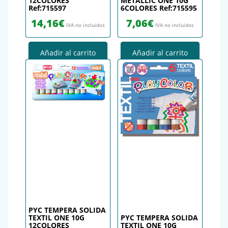
12COLORES
METALLIC ONE 10G
Ref:715597
6COLORES Ref:715595
14,16
€
7,06
€
IVA no incluidos
IVA no incluidos
Añadir al carrito
Añadir al carrito
PYC TEMPERA SOLIDA
TEXTIL ONE 10G
PYC TEMPERA SOLIDA
12COLORES
TEXTIL ONE 10G