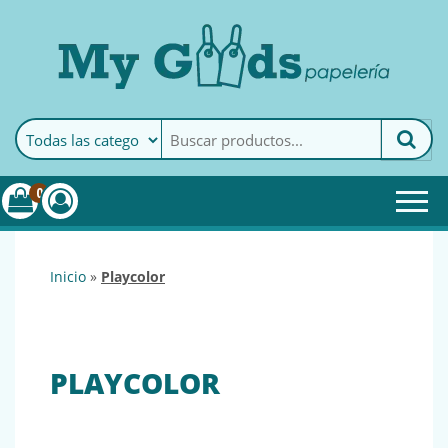
MyGoods · Papelería
My Goods es tu papelería
online de confianza. Podrás
encontrar todo lo necesario
0
para tu empresa.
inicio
»
playcolor
PLAYCOLOR