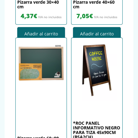
Pizarra verde 30×40
Pizarra verde 40×60
cm
cm
4,37
€
7,05
€
IVA no incluidos
IVA no incluidos
Añadir al carrito
Añadir al carrito
*ROC PANEL
INFORMATIVO NEGRO
PARA TIZA 45x90CM
(BSA2CH)