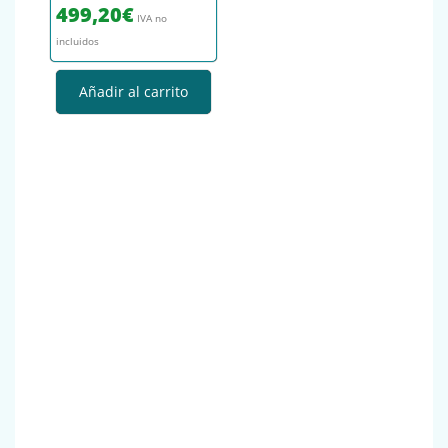
499,20
€
IVA no
incluidos
Añadir al carrito