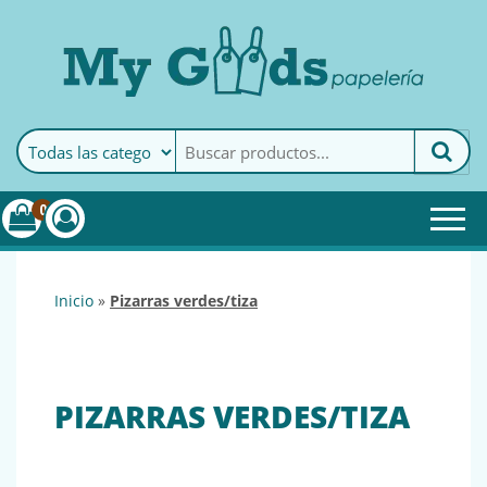
MyGoods · Papelería
My Goods es tu papelería
online de confianza. Podrás
encontrar todo lo necesario
0
para tu empresa.
inicio
»
pizarras verdes/tiza
PIZARRAS VERDES/TIZA