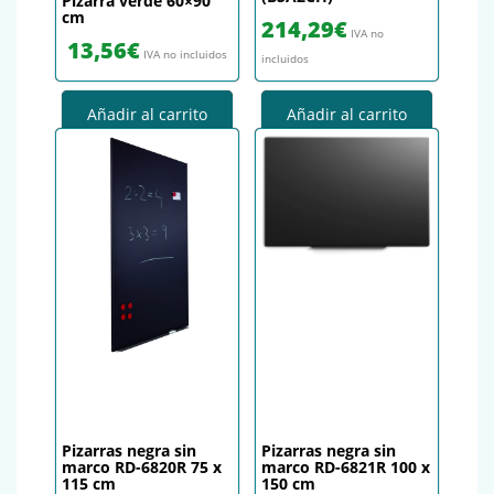
Pizarra verde 60×90
cm
214,29
€
IVA no
13,56
€
IVA no incluidos
incluidos
Añadir al carrito
Añadir al carrito
Pizarras negra sin
Pizarras negra sin
marco RD-6820R 75 x
marco RD-6821R 100 x
115 cm
150 cm