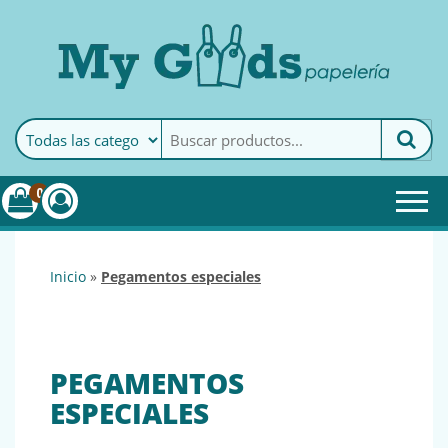
MyGoods · Papelería
My Goods es tu papelería
online de confianza. Podrás
encontrar todo lo necesario
0
para tu empresa.
inicio
»
pegamentos especiales
PEGAMENTOS
ESPECIALES