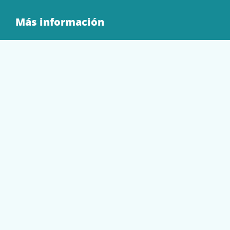
Más información
Quienes Somos
Contacto
Tienda
EQUIPAMIENTO
PAPELERÍA
SOBRES Y BOLSAS
TECNOLOGÍA
TONER Y CARTUCHOS