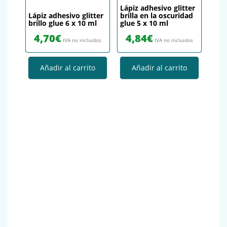
Lápiz adhesivo glitter
Lápiz adhesivo glitter
brilla en la oscuridad
brillo glue 6 x 10 ml
glue 5 x 10 ml
4,70
€
4,84
€
IVA no incluidos
IVA no incluidos
Añadir al carrito
Añadir al carrito