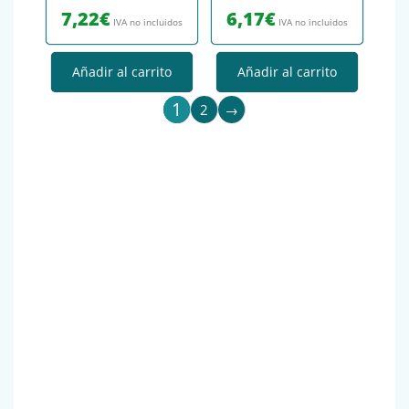
7,22
€
6,17
€
IVA no incluidos
IVA no incluidos
Añadir al carrito
Añadir al carrito
1
2
→