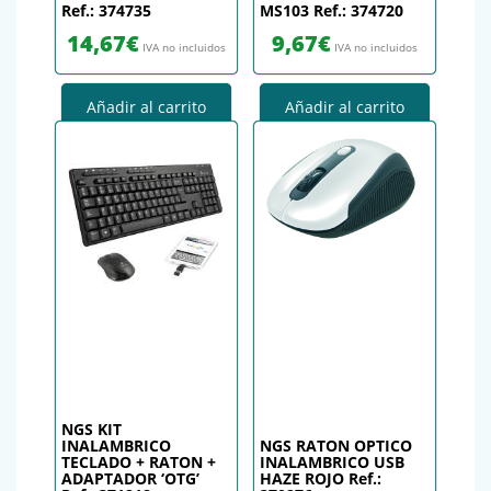
Ref.: 374735
MS103 Ref.: 374720
14,67
€
9,67
€
IVA no incluidos
IVA no incluidos
Añadir al carrito
Añadir al carrito
NGS KIT
INALAMBRICO
NGS RATON OPTICO
TECLADO + RATON +
INALAMBRICO USB
ADAPTADOR ‘OTG’
HAZE ROJO Ref.: