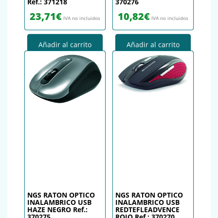
Ref.: 371218
370276
23,71
€
10,82
€
IVA no incluidos
IVA no incluidos
Añadir al carrito
Añadir al carrito
NGS RATON OPTICO
NGS RATON OPTICO
INALAMBRICO USB
INALAMBRICO USB
HAZE NEGRO Ref.:
REDTEFLEADVENCE
370275
ROJO Ref.: 370270