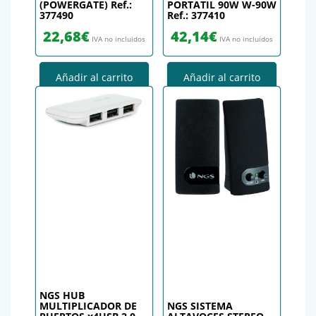
(POWERGATE) Ref.:
PORTATIL 90W W-90W
377490
Ref.: 377410
22,68
€
42,14
€
IVA no incluidos
IVA no incluidos
Añadir al carrito
Añadir al carrito
NGS HUB
MULTIPLICADOR DE
NGS SISTEMA