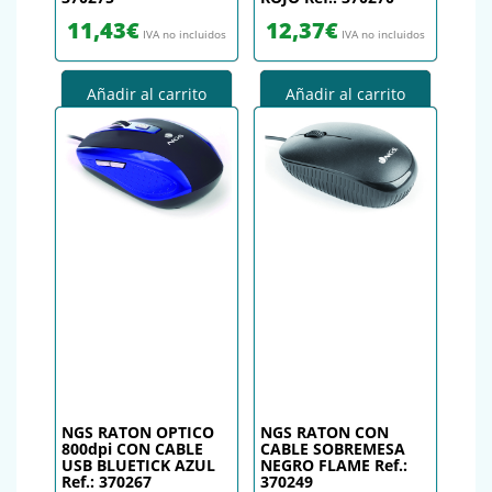
11,43
€
12,37
€
IVA no incluidos
IVA no incluidos
Añadir al carrito
Añadir al carrito
NGS RATON OPTICO
NGS RATON CON
800dpi CON CABLE
CABLE SOBREMESA
USB BLUETICK AZUL
NEGRO FLAME Ref.:
Ref.: 370267
370249