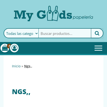
MyGoods · Papelería
My Goods es tu papelería
online de confianza. Podrás
encontrar todo lo necesario
0
para tu empresa.
inicio
»
ngs,,
NGS,,