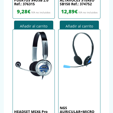
PUERTOS x4USB 2.0
ALTAVOCES STEREO
Ref.: 376315
SB150 Ref.: 374752
9,28
€
12,89
€
IVA no incluidos
IVA no incluidos
Añadir al carrito
Añadir al carrito
NGS
HEADSET MSX6 Pro
AURICULAR+MICRO