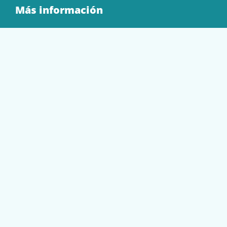
Más información
Quienes Somos
Contacto
Tienda
EQUIPAMIENTO
PAPELERÍA
SOBRES Y BOLSAS
TECNOLOGÍA
TONER Y CARTUCHOS
Mi cuenta