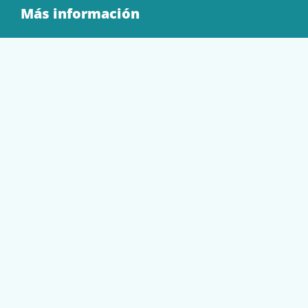
Más información
Quienes Somos
Contacto
Tienda
EQUIPAMIENTO
PAPELERÍA
SOBRES Y BOLSAS
TECNOLOGÍA
TONER Y CARTUCHOS
Mi cuenta