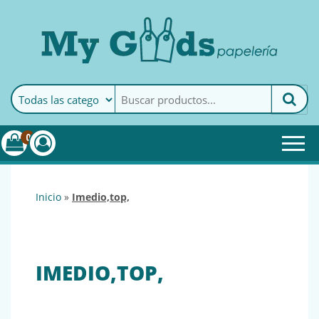
MyGoods · Papelería
My Goods es tu papelería
online de confianza. Podrás
encontrar todo lo necesario
0
para tu empresa.
inicio
»
imedio,top,
IMEDIO,TOP,