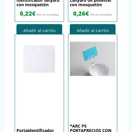
Identificador lanyard
Lanyard de poliester
con mosquetón
con mosquetón
0,22
€
0,26
€
IVA no incluidos
IVA no incluidos
Añadir al carrito
Añadir al carrito
*ARC P5
Portaidentificador
PORTAPRECIOS CON