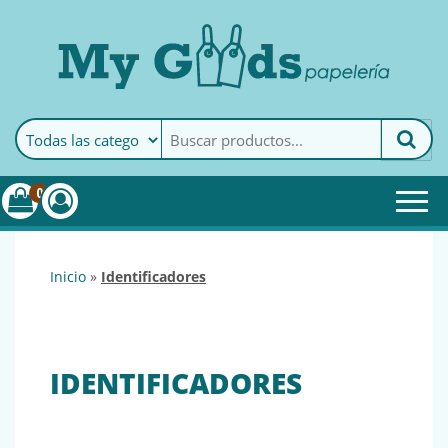
MyGoods · Papelería
My Goods es tu papelería
online de confianza. Podrás
encontrar todo lo necesario
0
para tu empresa.
inicio
»
identificadores
IDENTIFICADORES