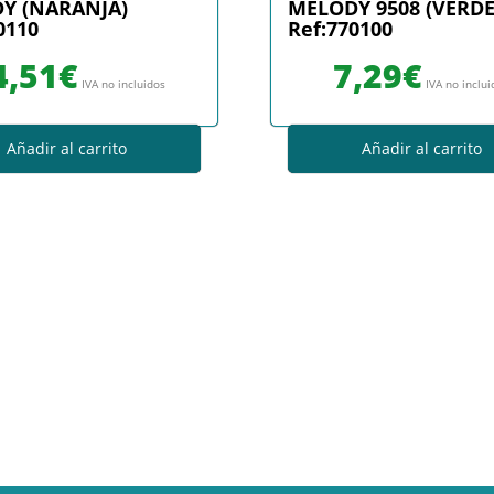
Y (NARANJA)
MELODY 9508 (VERDE
0110
Ref:770100
4,51
€
7,29
€
IVA no incluidos
IVA no inclu
Añadir al carrito
Añadir al carrito