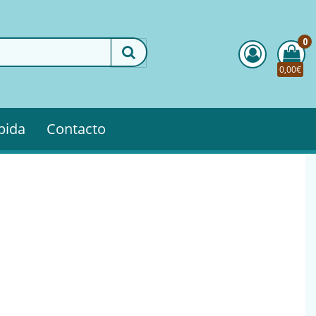
0
0,00€
pida
Contacto