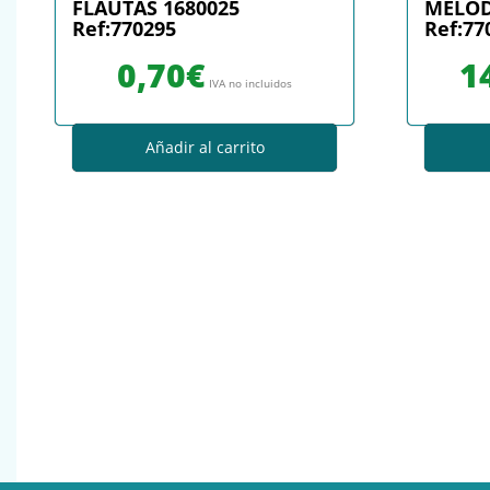
FLAUTAS 1680025
MELOD
Ref:770295
Ref:77
0,70
€
1
IVA no incluidos
Añadir al carrito