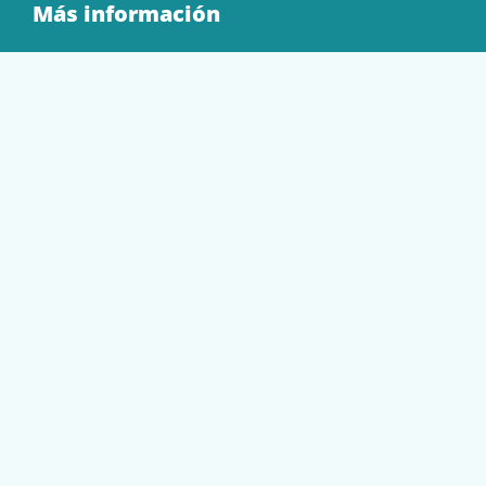
Más información
Quienes Somos
Contacto
Tienda
EQUIPAMIENTO
PAPELERÍA
SOBRES Y BOLSAS
TECNOLOGÍA
TONER Y CARTUCHOS
Mi cuenta