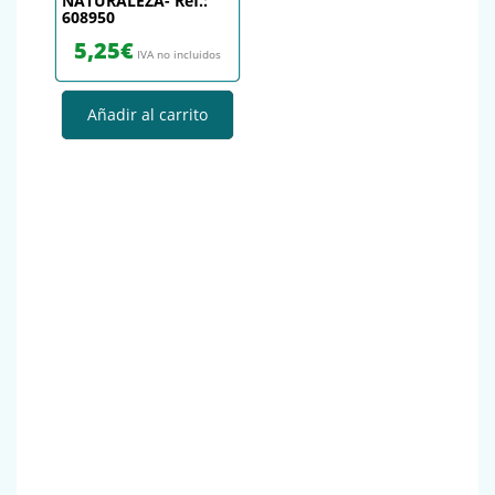
NATURALEZA- Ref.:
608950
5,25
€
IVA no incluidos
Añadir al carrito