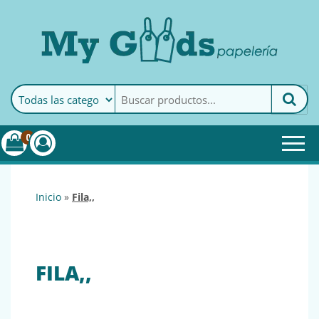
MyGoods · Papelería
My Goods es tu papelería
online de confianza. Podrás
encontrar todo lo necesario
0
para tu empresa.
inicio
»
fila,,
FILA,,